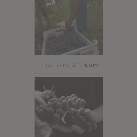
אוסטרליה וניו-זילנד