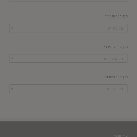
סנן לפי סוג יין

כל סוג יין
סנן לפי זן ענבים

כל זן ענבים
סנן לפי כשרות

כל כשרות
צור קשר