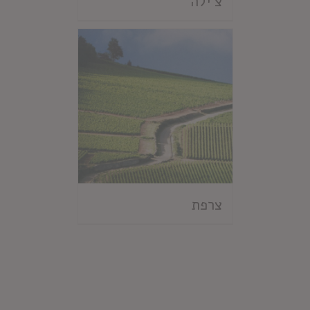
צ'ילה
צרפת