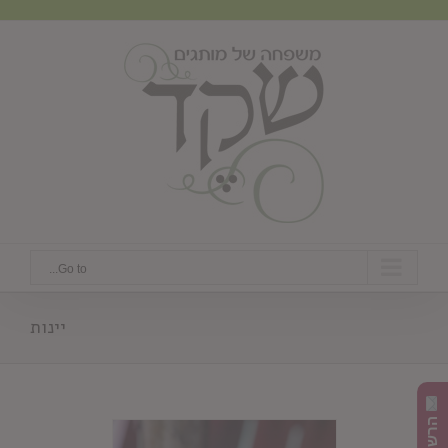
Ski
t
conten
Go to...
יינות