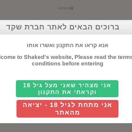
Details
ברוכים הבאים לאתר חברת שקד
בורגון לבן
אנא קראו את התקנון ואשרו אותו
come to Shaked's website, Please read the term
conditions before entering
Bourgogne Blanc
אזור גידול:
בורגו
תהליך יצור:
בציר ידני ומכני בכרמי הי
אני מצהיר שאני מעל גיל 18
היין עובר תסיסה מלו-לקטית ומתבגר מ
וקראתי את התקנון
לפני הביקבוק.
על היין:
בעל גוון זהוב 
של פרי הדר, דבש ופריחה. ליין גוף בינו
אני מתחת לגיל 18 - יציאה
וסיומת ארוכה מתובלנת. שרדונה קלאסי א
מהאתר
Details