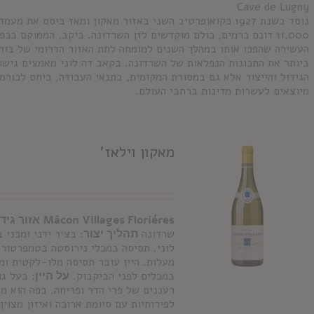
Cave de Lugny
נוסד בשנת 1927 כקואופרטיב השני באזור מאקון ומאז ביסס א
11,000 דונם כרמים, כולם מוקדשים לזן השרדונה. ביקב, הממוקם ב
העשירה שהפכו אותו במהלך השנים למומחה לתת האזור הדרומי של בור
ביותר את התכונות הנפלאות של השרדונה. בקאב דה לוני מאמצים גיש
הגידול והייצור אלא גם במסורת המקומית, בתנאי העבודה, ביחס לכורמי
מיוצאים לעשרות מדינות ברחבי העולם.
מאקון וילאז'
res
é
Mâcon Villages Flori
אזור גידו
שרדונה
תהליך יצור:
בציר ידני ומכני 
מעלות. היין עובר תסיסה מלו-לקטית ו
במכלים לפני הביקבוק.
על היין:
בעל גוו
רעננים של פרי הדר ופריחה. בפה הוא מ
לפירותיות עם סיומת ארוכה ואיזון מצוין.