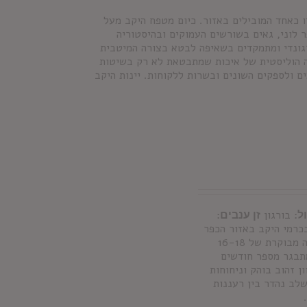
ת מעמדו כאחד המובילים באזור. כיום מטפח היקב מעל
כפר לוני, גאים בשורשים העמוקים ובהיסטוריה
גונדי ומתמקדים בשאיפה לבטא בצורה המיטבית
ה הוליסטית של איכות שמתבטאת לא רק בשיטות
ם ולספקים השונים ובשרות ללקוחות. יינות היקב
ל:
בורגון
זן ענבים:
בכרמי היקב באזור הכפר
לוני. תסיסה במכלי נירוסטה בטמפרטורה מבוקרת של 16-18
מתבגר מספר חודשים
ן זהוב בוהק וניחוחות
שלב נהדר בין רעננות