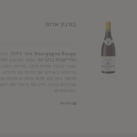
בורגון אדום
Bourgogne Rouge
אזור גידול:
בורג
התיישנות בחביות:
מספר חודשים
תהלי
ומכני והגעה מהירה ליקב. תסיסה והתבג
נירוסטה בשילוב עם חביות עץ גדולות.
ע
קלאסי בעל גוון אדום בוהק וניחוחות אופ
תבלינים ברקע. ליין גוף בינוני עם רעננ
דומיננטיים.
Details