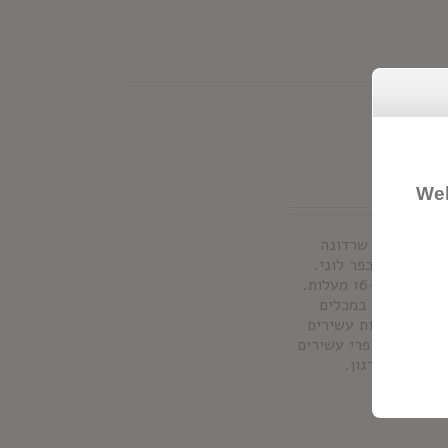
Wel
ן
זן ענבים:
שרדונה
קב באזור הכפר לוני.
תסיסה במכלי נירוסטה בטמפרטורה מבוקרת של 16-18 מעלות.
ספר חודשים במכלים
בוהק וניחוחות עשירים
ני עם טעמי פרי עשירים
יכותי מבורגון.