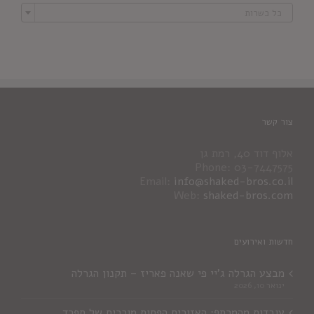

כל כשרות
צור קשר
אלוף דוד 40, רמת גן
Phone: 03-7447575
Email:
info@shaked-bros.co.il
Web:
shaked-bros.com
חדשות ואירועים
מבצע הגרלה ג'יי פי שאנה פאריז – תקנון הגרלה
ינואר 10, 2026
עובדות מהמרתף: האזורים הפחות מוכרים של ספרד