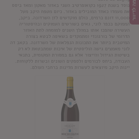
הרשמה לדיוור
נוסד בשנת 1927 כקואופרטיב השני באזור מאקון ומאז ביסס
את מעמדו כאחד המובילים באזור. כיום מטפח היקב מעל
11,000 דונם כרמים, כולם מוקדשים לזן השרדונה. ביקב,
הממוקם בכפר לוני, גאים בשורשים העמוקים ובהיסטוריה
העשירה שהפכו אותו במהלך השנים למומחה לתת האזור
הדרומי של בורגונדי ומתמקדים בשאיפה לבטא בצורה
המיטבית ביותר את התכונות הנפלאות של השרדונה. בקאב דה
לוני מאמצים גישה הוליסטית של איכות שמתבטאת לא רק
בשיטות הגידול והייצור אלא גם במסורת המקומית, בתנאי
העבודה, ביחס לכורמים ולספקים השונים ובשרות ללקוחות.
יינות היקב מיוצאים לעשרות מדינות ברחבי העולם.