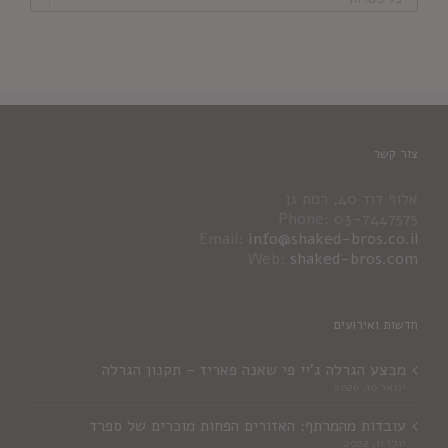
צור קשר
אלוף דוד 40, רמת גן
Phone: 03-7447575
Email:
info@shaked-bros.co.il
Web:
shaked-bros.com
חדשות ואירועים
מבצע הגרלה ג'יי פי שאנה פאריז – תקנון הגרלה
ינואר 10, 2026
עובדות מהמרתף: האזורים הפחות מוכרים של ספרד
יולי 11, 2022