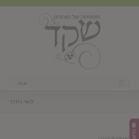
Ski
t
conten
Go to...
לואי רודרר
Louis Roderer