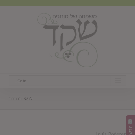
Ski
t
conten
Go to...
לואי רודרר
Louis Roderer