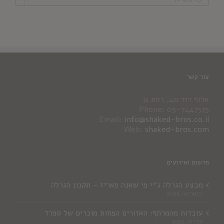
צור קשר
אלוף דוד 40, רמת גן
Phone: 03-7447575
Email:
info@shaked-bros.co.il
Web:
shaked-bros.com
חדשות ואירועים
מבצע הגרלה ג'יי פי שאנה פאריז – תקנון הגרלה
ינואר 10, 2026
עובדות מהמרתף: האזורים הפחות מוכרים של ספרד
יולי 11, 2022