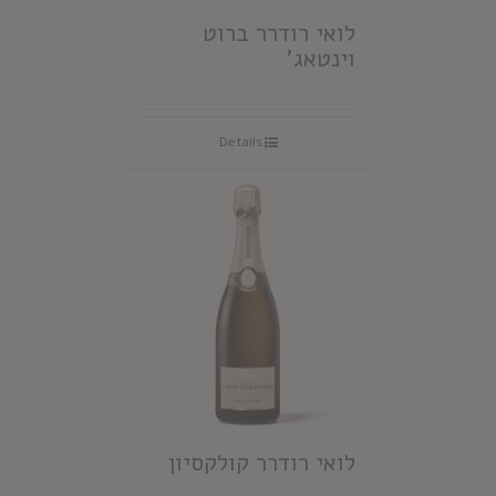
לואי רודרר ברוט
וינטאג'
Details
לואי רודרר קולקסיון