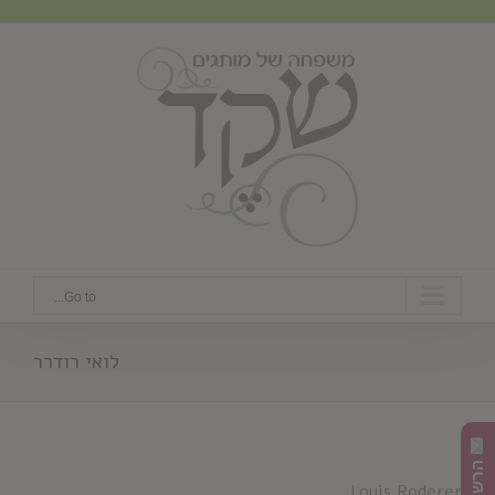
Ski
t
conten
Go to...
לואי רודרר
Louis Roderer