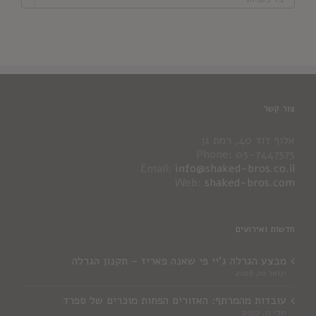
צור קשר
אלוף דוד 40, רמת גן
Phone: 03-7447575
Email:
info@shaked-bros.co.il
Web:
shaked-bros.com
חדשות ואירועים
מבצע הגרלה ג'יי פי שאנה פאריז – תקנון הגרלה
ינואר 10, 2026
עובדות מהמרתף: האזורים הפחות מוכרים של ספרד
יולי 11, 2022