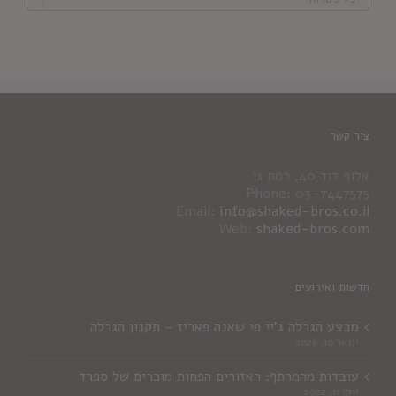
צור קשר
אלוף דוד 40, רמת גן
Phone: 03-7447575
Email:
info@shaked-bros.co.il
Web:
shaked-bros.com
חדשות ואירועים
מבצע הגרלה ג'יי פי שאנה פאריז – תקנון הגרלה
ינואר 10, 2026
עובדות מהמרתף: האזורים הפחות מוכרים של ספרד
יולי 11, 2022