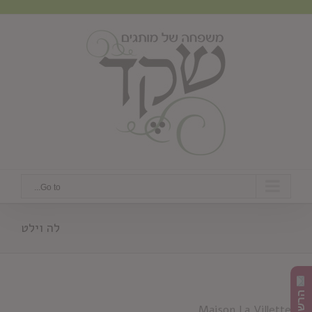
Ski
t
conten
Go to...
לה וילט
Maison La Villette