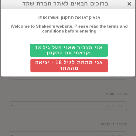
חיפוש מוצרים
ברוכים הבאים לאתר חברת שקד
אנא קראו את התקנון ואשרו אותו
Welcome to Shaked's website, Please read the terms and
conditions before entering
סנן לפי מדינה

כל ארץ
אני מצהיר שאני מעל גיל 18
וקראתי את התקנון
אני מתחת לגיל 18 - יציאה
סנן לפי יקב
מהאתר

כל יקב
סנן לפי סוג יין

כל סוג יין
סנן לפי זן ענבים

כל זן ענבים