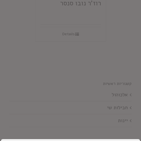
רוז'ר נובו סנסר
Details
קטגוריות ראשיות
אלכוהול
חבילות שי
יינות