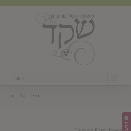
Ski
t
conten
Go to...
דומיין רוז'ר נבו
Domaine Roger Neveu