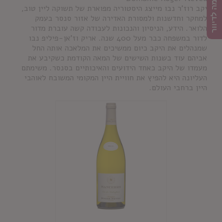
הרשמה לדיוור
יקב רוז'ר נבו מייצג היסטוריה מפוארת של תשוקה ליין טוב,
למחקר וחדשנות ולמסורת האדירה של אזור סנסר בעמק
הלואר. הידע, הניסיון והנכונות לעבודה קשה עוברת מדור
לדור במשפחה כבר מעל 400 שנה. אריק וז'אן-פיליפ נבו
שמנהלים את היקב כיום ממשיכים את המלאכה אותה החל
אביהם עוד בשנות השישים של המאה הקודמת כשקיבע את
מעמדו של היקב כאחד הידועים והאיכותיים בסנסר. משימתם
העליונה היא להפיץ את חוויית היין המקומי המשובח לאוהבי
היין ברחבי העולם.