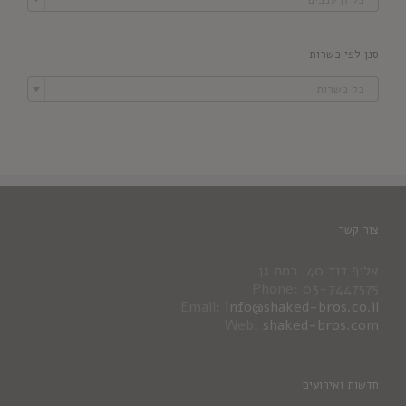
סנן לפי כשרות

כל כשרות
צור קשר
אלוף דוד 40, רמת גן
Phone: 03-7447575
Email:
info@shaked-bros.co.il
Web:
shaked-bros.com
חדשות ואירועים