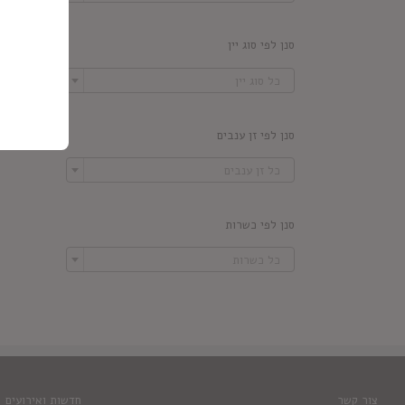
סנן לפי סוג יין

כל סוג יין
סנן לפי זן ענבים

כל זן ענבים
סנן לפי כשרות

כל כשרות
צור קשר
חדשות ואירועים