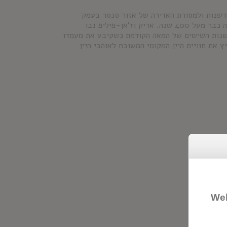
חדשנות ולמסורת האדירה של אזור סנסר בעמק
הלואר. הידע, הניסיון והנכונות לעבודה קשה עוברת מדור לדור במשפחה כבר מעל 400 שנה. אריק וז'אן-פיליפ נבו
שנות השישים של המאה הקודמת כשקיבע את מעמדו
 את חוויית היין המקומי המשובח לאוהבי היין
Wel