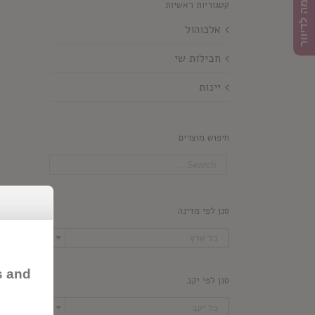
הרשמה לדיוור
קטגוריות ראשיות
אלכוהול
חבילות שי
יינות
חיפוש מוצרים
סנן לפי מדינה

כל ארץ
s and
סנן לפי יקב

כל יקב