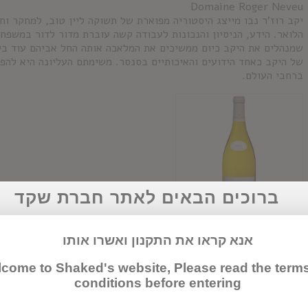
Domaine Roger Neveu
יקב רוז'ר נבו מייצג היסטוריה מפוארת של תשוקה ליין טוב, למחקר ו
שמנהלים את היקב כיום ממשיכים את המלאכה אותה החל אביהם עוד ב
של היקב כאחד הידועים והאיכותיים בסנסר. משימתם העליונה היא להפיץ
ברחבי העולם.
ברוכים הבאים לאתר חברת שקד
רוז'ר נובו סנסר
אנא קראו את התקנון ואשרו אותו
come to Shaked's website, Please read the term
conditions before entering