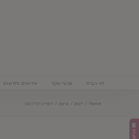
Ski
t
conten
דף הבית
אנשי שקד
אירועים וחדשות
Home
/
יינות
/
צרפת
/
דומיין רוז'ר נבו