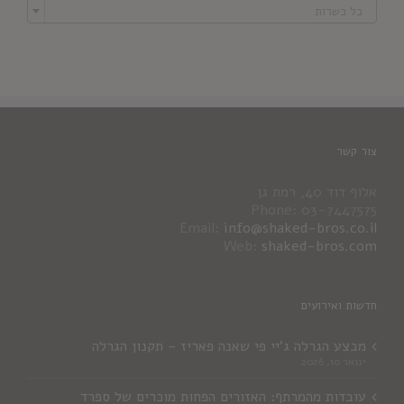
כל כשרות
צור קשר
אלוף דוד 40, רמת גן
Phone: 03-7447575
Email:
info@shaked-bros.co.il
Web:
shaked-bros.com
חדשות ואירועים
מבצע הגרלה ג'יי פי שאנה פאריז – תקנון הגרלה
ינואר 10, 2026
עובדות מהמרתף: האזורים הפחות מוכרים של ספרד