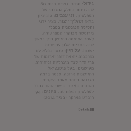
גידול:
סנסר
.
גפנים בנות 60
שנה ויותר בחלק המזרחי של
האפלסיון.
זני ענבים:
סוביניון
בלאן
תהליך ייצור:
בציר ידני
ותסיסה ספונטנית במכלי
נירוסטה מבוקרי טמפרטורה.
לאחר התסיסה התיישן היין במשך
שנה בחביות אלון צרפתיות
ישנות.
על היין:
סנסר נפלא עם
מורכבות יוצאת דופן וארומות של
פרי הדר לצד מינרליות וניחוחות
מעושנים. בעל פוטנציאל
התיישנות ארוכה. סנסר ברמה
הגבוהה ביותר מאחד היקבים
הטובים באזור. ביטוי טהור נהדר
לאפלסיון המפורסם.
ציונים:
94
רוברט פארקר (בציר 2014)
Details