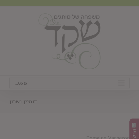
Ski
t
conten
Go to...
דומיין ושרון
Domaine Vacheron