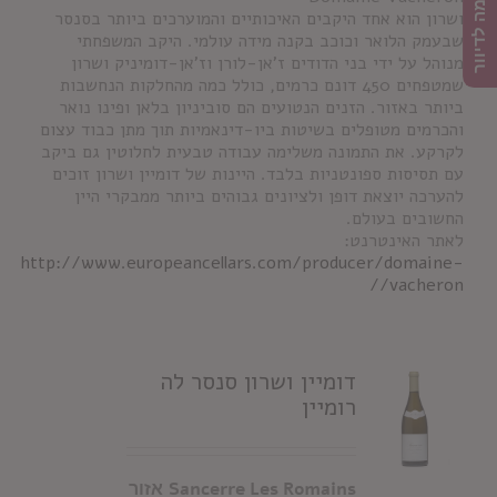
הרשמה לדיוור
ושרון הוא אחד היקבים האיכותיים והמוערכים ביותר בסנסר
שבעמק הלואר וכוכב בקנה מידה עולמי. היקב המשפחתי
מנוהל על ידי בני הדודים ז'אן-לורן וז'אן-דומיניק ושרון
שמטפחים 450 דונם כרמים, כולל כמה מהחלקות הנחשבות
ביותר באזור. הזנים הנטועים הם סוביניון בלאן ופינו נואר
והכרמים מטופלים בשיטות ביו-דינאמיות תוך מתן כבוד עצום
לקרקע. את התמונה משלימה עבודה טבעית לחלוטין גם ביקב
עם תסיסות ספונטניות בלבד. היינות של דומיין ושרון זוכים
להערכה יוצאת דופן ולציונים גבוהים ביותר ממבקרי היין
החשובים בעולם.
לאתר האינטרנט:
http://www.europeancellars.com/producer/domaine-
vacheron//
דומיין ושרון סנסר לה
רומיין
Les Romains
Sancerre
אזור