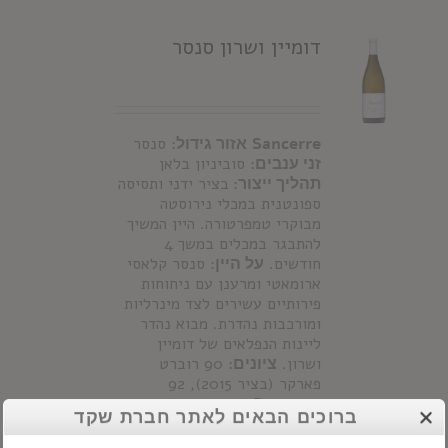
דומיין ושרון סנסר
Sancerre
אזור גידול:
סנסר
זני ענבים:
סוביניון בלאן
תהליך ייצור:
בציר ידני ותסיסה
ספונטנית במכלי נירוסטה
מבוקרי טמפרטורה. היין המשיך
להתבגר במכלים במשך 4
חודשים.
על היין:
סנסר קלאסי
ארומאטי ומרענן עם ניחוחות
פירותיים עשירים לצד מינרליות
ומורכבות נהדרת. מבוא נהדר
ליינות הנפלאים של דומיין
ושרון.
ציונים:
90 רוברט
פארקר (בציר 2015), 92
Decanter (בציר 2016)
ברוכים הבאים לאתר חברת שקד
Details