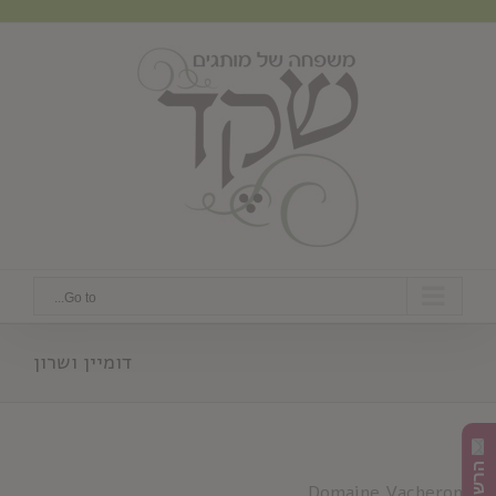
Ski
t
conten
Go to...
דומיין ושרון
Domaine Vacheron