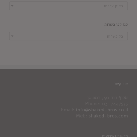

כל זן ענבים
סנן לפי כשרות

כל כשרות
צור קשר
אלוף דוד 40, רמת גן
Phone: 03-7447575
Email:
info@shaked-bros.co.il
Web:
shaked-bros.com
חדשות ואירועים