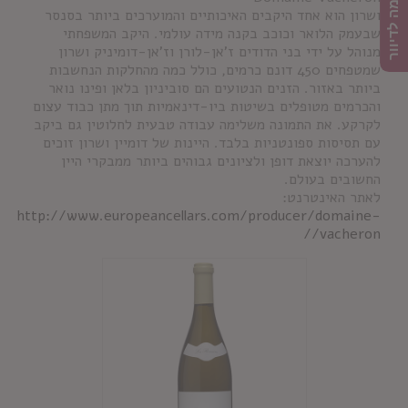
הרשמה לדיוור
ושרון הוא אחד היקבים האיכותיים והמוערכים ביותר בסנסר
שבעמק הלואר וכוכב בקנה מידה עולמי. היקב המשפחתי
מנוהל על ידי בני הדודים ז'אן-לורן וז'אן-דומיניק ושרון
שמטפחים 450 דונם כרמים, כולל כמה מהחלקות הנחשבות
ביותר באזור. הזנים הנטועים הם סוביניון בלאן ופינו נואר
והכרמים מטופלים בשיטות ביו-דינאמיות תוך מתן כבוד עצום
לקרקע. את התמונה משלימה עבודה טבעית לחלוטין גם ביקב
עם תסיסות ספונטניות בלבד. היינות של דומיין ושרון זוכים
להערכה יוצאת דופן ולציונים גבוהים ביותר ממבקרי היין
החשובים בעולם.
לאתר האינטרנט:
http://www.europeancellars.com/producer/domaine-
vacheron//