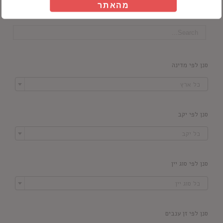
מהאתר
חיפוש מוצרים
סנן לפי מדינה

כל ארץ
סנן לפי יקב

כל יקב
סנן לפי סוג יין

כל סוג יין
סנן לפי זן ענבים