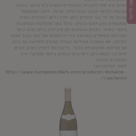
הרשמה לדיוור
ושרון הוא אחד היקבים האיכותיים והמוערכים ביותר בסנסר
שבעמק הלואר וכוכב בקנה מידה עולמי. היקב המשפחתי
מנוהל על ידי בני הדודים ז'אן-לורן וז'אן-דומיניק ושרון
שמטפחים 450 דונם כרמים, כולל כמה מהחלקות הנחשבות
ביותר באזור. הזנים הנטועים הם סוביניון בלאן ופינו נואר
והכרמים מטופלים בשיטות ביו-דינאמיות תוך מתן כבוד עצום
לקרקע. את התמונה משלימה עבודה טבעית לחלוטין גם ביקב
עם תסיסות ספונטניות בלבד. היינות של דומיין ושרון זוכים
להערכה יוצאת דופן ולציונים גבוהים ביותר ממבקרי היין
החשובים בעולם.
לאתר האינטרנט:
http://www.europeancellars.com/producer/domaine-
vacheron//