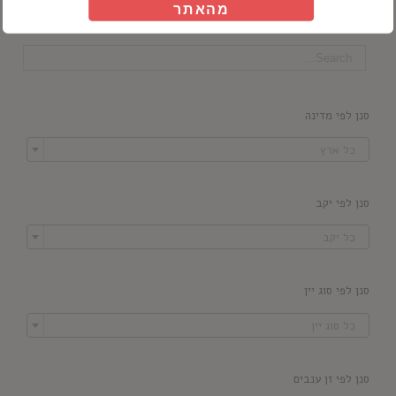
מהאתר
חיפוש מוצרים
סנן לפי מדינה

כל ארץ
סנן לפי יקב

כל יקב
סנן לפי סוג יין

כל סוג יין
סנן לפי זן ענבים