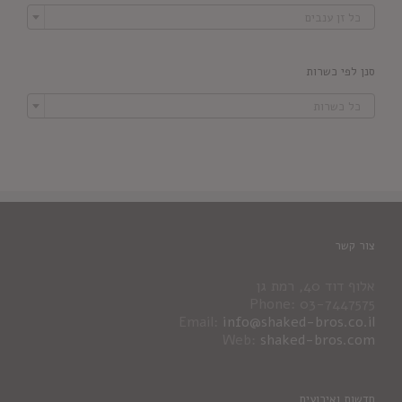

כל זן ענבים
סנן לפי כשרות

כל כשרות
צור קשר
אלוף דוד 40, רמת גן
Phone: 03-7447575
Email:
info@shaked-bros.co.il
Web:
shaked-bros.com
חדשות ואירועים