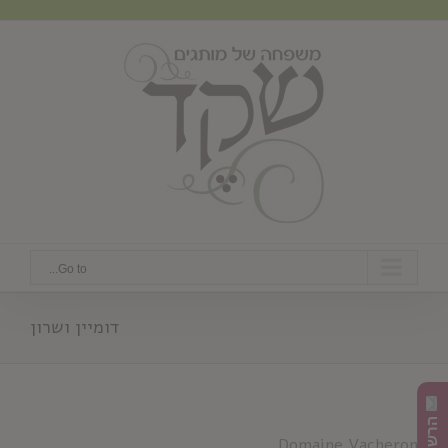
Ski
t
conten
Go to...
דומיין ושרון
Domaine Vacheron