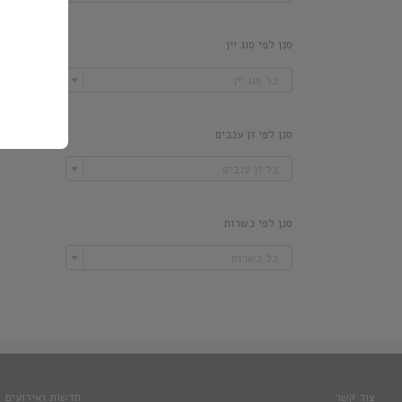
סנן לפי סוג יין

כל סוג יין
סנן לפי זן ענבים

כל זן ענבים
סנן לפי כשרות

כל כשרות
צור קשר
חדשות ואירועים