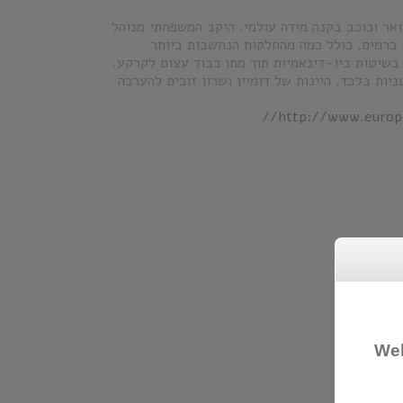
אר וכוכב בקנה מידה עולמי. היקב המשפחתי מנוהל
הדודים ז'אן-לורן וז'אן-דומיניק ושרון שמטפחים 450 דונם כרמים, כולל כמה מהחלקות הנחשבות ביותר
ם בשיטות ביו-דינאמיות תוך מתן כבוד עצום לקרקע.
ות בלבד. היינות של דומיין ושרון זוכים להערכה
http://www.europe
Wel