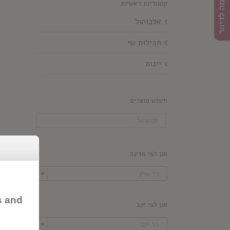
הרשמה לדיוור
קטגוריות ראשיות
אלכוהול
חבילות שי
יינות
חיפוש מוצרים
סנן לפי מדינה

כל ארץ
s and
סנן לפי יקב

כל יקב