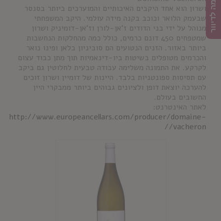
הרשמה לדיוור
ושרון הוא אחד היקבים האיכותיים והמוערכים ביותר בסנסר
שבעמק הלואר וכוכב בקנה מידה עולמי. היקב המשפחתי
מנוהל על ידי בני הדודים ז'אן-לורן וז'אן-דומיניק ושרון
שמטפחים 450 דונם כרמים, כולל כמה מהחלקות הנחשבות
ביותר באזור. הזנים הנטועים הם סוביניון בלאן ופינו נואר
והכרמים מטופלים בשיטות ביו-דינאמיות תוך מתן כבוד עצום
לקרקע. את התמונה משלימה עבודה טבעית לחלוטין גם ביקב
עם תסיסות ספונטניות בלבד. היינות של דומיין ושרון זוכים
להערכה יוצאת דופן ולציונים גבוהים ביותר ממבקרי היין
החשובים בעולם.
לאתר האינטרנט:
http://www.europeancellars.com/producer/domaine-
vacheron//