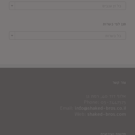

כל זן ענבים
סנן לפי כשרות

כל כשרות
צור קשר
אלוף דוד 40, רמת גן
Phone: 03-7447575
Email:
info@shaked-bros.co.il
Web:
shaked-bros.com
חדשות ואירועים