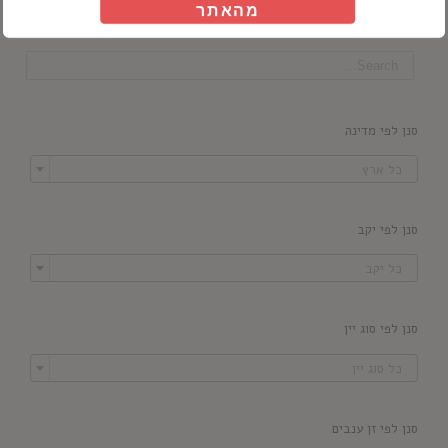
מהאתר
חיפוש מוצרים
סנן לפי מדינה

כל ארץ
סנן לפי יקב

כל יקב
סנן לפי סוג יין

כל סוג יין
סנן לפי זן ענבים