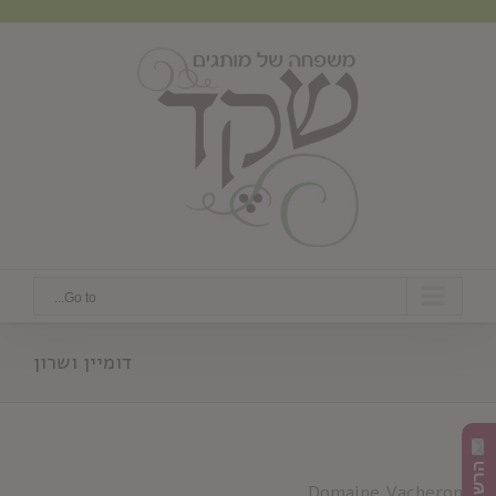
Ski
t
conten
Go to...
דומיין ושרון
Domaine Vacheron