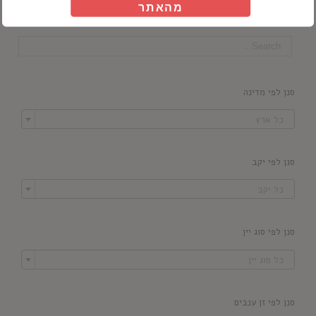
מהאתר
חיפוש מוצרים
סנן לפי מדינה

כל ארץ
סנן לפי יקב

כל יקב
סנן לפי סוג יין

כל סוג יין
סנן לפי זן ענבים