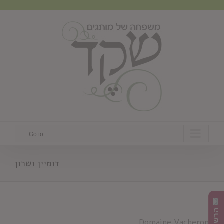
Ski
t
conten
Go to...
דומיין ושרון
Domaine Vacheron