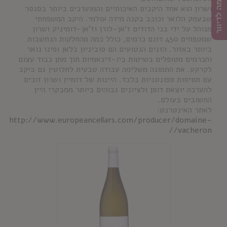
הרשמה לדיוור
ושרון הוא אחד היקבים האיכותיים והמוערכים ביותר בסנסר
שבעמק הלואר וכוכב בקנה מידה עולמי. היקב המשפחתי
מנוהל על ידי בני הדודים ז'אן-לורן וז'אן-דומיניק ושרון
שמטפחים 450 דונם כרמים, כולל כמה מהחלקות הנחשבות
ביותר באזור. הזנים הנטועים הם סוביניון בלאן ופינו נואר
והכרמים מטופלים בשיטות ביו-דינאמיות תוך מתן כבוד עצום
לקרקע. את התמונה משלימה עבודה טבעית לחלוטין גם ביקב
עם תסיסות ספונטניות בלבד. היינות של דומיין ושרון זוכים
להערכה יוצאת דופן ולציונים גבוהים ביותר ממבקרי היין
החשובים בעולם.
לאתר האינטרנט:
http://www.europeancellars.com/producer/domaine-
vacheron//