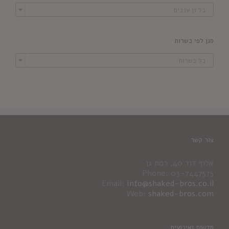

כל זן ענבים
סנן לפי כשרות

כל כשרות
צור קשר
אלוף דוד 40, רמת גן
Phone: 03-7447575
Email:
info@shaked-bros.co.il
Web:
shaked-bros.com
חדשות ואירועים