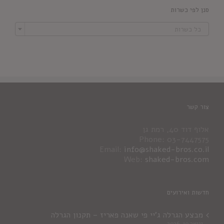
סנן לפי כשרות

כל כשרות
צור קשר
אלוף דוד 40, רמת גן
Phone: 03-7447575
Email:
info@shaked-bros.co.il
Web:
shaked-bros.com
חדשות ואירועים
מבצע הגרלה ג'יי פי שאנה פאריז – תקנון הגרלה
ינואר 10, 2026