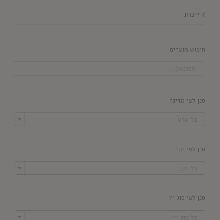
יינות
חיפוש מוצרים
סנן לפי מדינה

כל ארץ
סנן לפי יקב

כל יקב
סנן לפי סוג יין

כל סוג יין