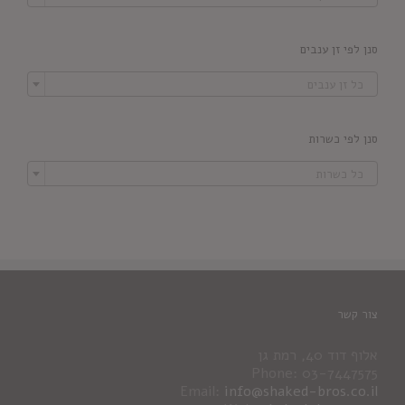
סנן לפי זן ענבים

כל זן ענבים
סנן לפי כשרות

כל כשרות
צור קשר
אלוף דוד 40, רמת גן
Phone: 03-7447575
Email:
info@shaked-bros.co.il