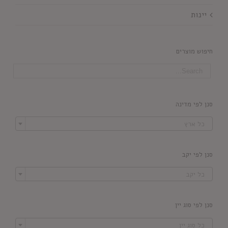
יינות
חיפוש מוצרים
סנן לפי מדינה

כל ארץ
סנן לפי יקב

כל יקב
סנן לפי סוג יין

כל סוג יין