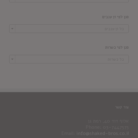
סנן לפי זן ענבים

כל זן ענבים
סנן לפי כשרות

כל כשרות
צור קשר
אלוף דוד 40, רמת גן
Phone: 03-7447575
Email:
info@shaked-bros.co.il