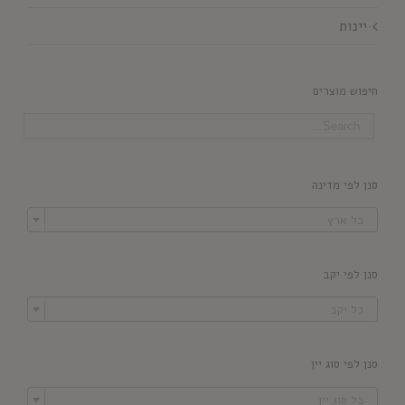
יינות
חיפוש מוצרים
סנן לפי מדינה

כל ארץ
סנן לפי יקב

כל יקב
סנן לפי סוג יין

כל סוג יין