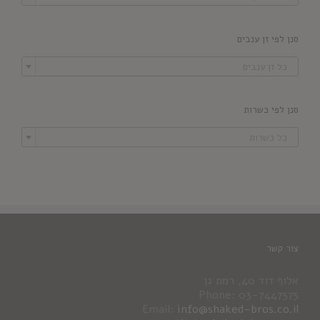
סנן לפי זן ענבים

כל זן ענבים
סנן לפי כשרות

כל כשרות
צור קשר
אלוף דוד 40, רמת גן
Phone: 03-7447575
Email:
info@shaked-bros.co.il