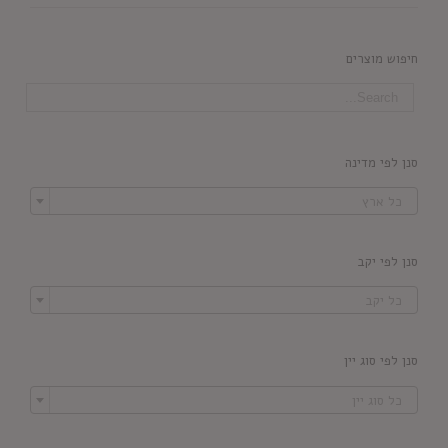
חיפוש מוצרים
סנן לפי מדינה

כל ארץ
סנן לפי יקב

כל יקב
סנן לפי סוג יין

כל סוג יין