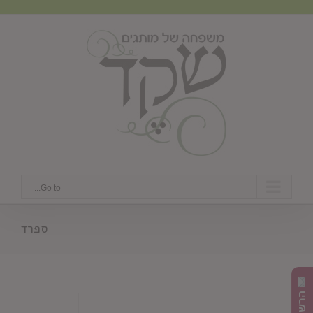
Ski
t
conten
Go to...
ספרד