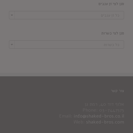
סנן לפי זן ענבים

כל זן ענבים
סנן לפי כשרות

כל כשרות
צור קשר
אלוף דוד 40, רמת גן
Phone: 03-7447575
Email:
info@shaked-bros.co.il
Web:
shaked-bros.com