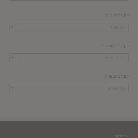
סנן לפי סוג יין

כל סוג יין
סנן לפי זן ענבים

כל זן ענבים
סנן לפי כשרות

כל כשרות
צור קשר