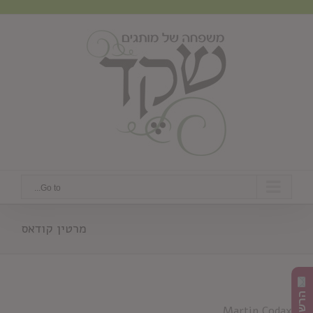
Ski
t
conten
Go to...
מרטין קודאס
Martin Codax