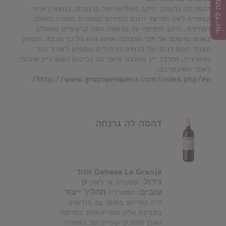
הרשמה לדיוור
דהסה לה גרנחה, היקב השלישי של פרננדס, נמצא באזור
קסטייה לאון ומייצר יינות נהדרים המהווים תמורה מעולה
למחירם. היקב היפיפה על מרתפיו התת קרקעיים משתלב
באופן מושלם אל תוך הסביבה אותה הוא כל כך מכבד. המשק
מעבד 800 דונם של כרמים וגידולים נוספים לאורך נהר
גווארניה, ומלבד יין משובח מיצר גם גבינות ושמן זית איכותי.
לאתר האינטרנט:
http://www.grupopesquera.com/index.php/en/
דהסה לה גרנחה
Dehesa La Granja
אזור
גידול
: קסטייה אי לאון
זן
ענבים
: טמפרניו
תהליך ייצור
:
היין התיישן במשך 24 חודשים
בחביות אלון אמריקאיות במרתפי
האבן התת קרקעיים של האחוזה