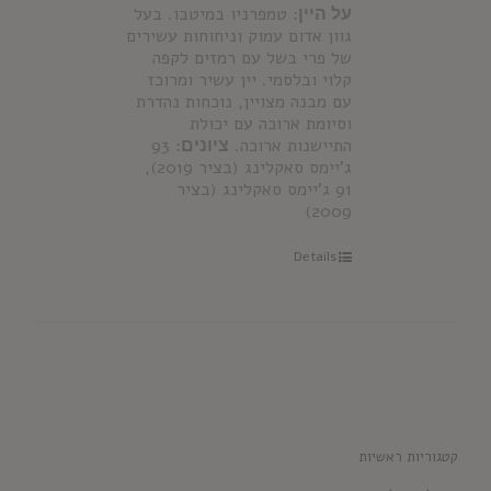
על היין
: טמפרניו במיטבו. בעל
גוון אדום עמוק וניחוחות עשירים
של פרי בשל עם רמזים לקפה
קלוי ובלסמי. יין עשיר ומרוכז
עם מבנה מצויין, נוכחות נהדרת
וסיומת ארוכה עם יכולת
התיישנות ארוכה.
ציונים:
93
ג'יימס סאקלינג (בציר 2019),
91 ג'יימס סאקלינג (בציר
2009)
Details
קטגוריות ראשיות