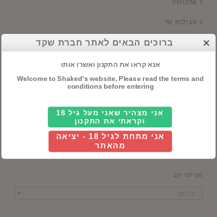
אלכוהול
חבילות שי
יינות
ברוכים הבאים לאתר חברת שקד
אנא קראו את התקנון ואשרו אותו
חיפוש מוצרים
Welcome to Shaked's website, Please read the terms and
conditions before entering
אני מצהיר שאני מעל גיל 18
וקראתי את התקנון
סנן לפי מדינה
אני מתחת לגיל 18 - יציאה

מהאתר
כל ארץ
סנן לפי יקב

כל יקב