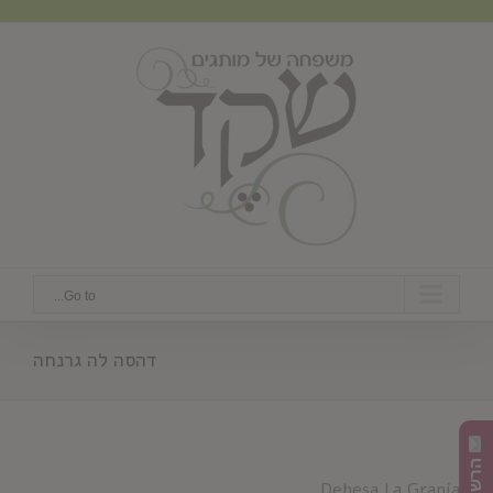
Ski
t
conten
Go to...
דהסה לה גרנחה
Dehesa La Granja