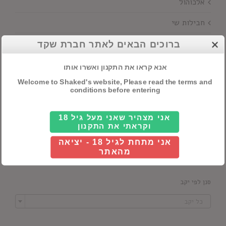
אלכוהול
חבילות שי
יינות
ברוכים הבאים לאתר חברת שקד
אנא קראו את התקנון ואשרו אותו
חיפוש מוצרים
Welcome to Shaked's website, Please read the terms and
conditions before entering
אני מצהיר שאני מעל גיל 18
וקראתי את התקנון
סנן לפי מדינה
אני מתחת לגיל 18 - יציאה

מהאתר
כל ארץ
סנן לפי יקב

כל יקב