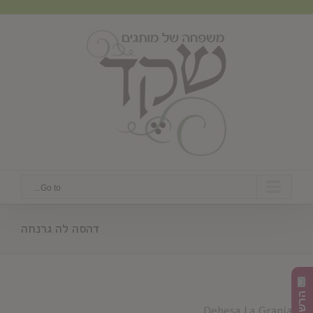
Ski
t
conten
Go to...
דהסה לה גרנחה
Dehesa La Granja