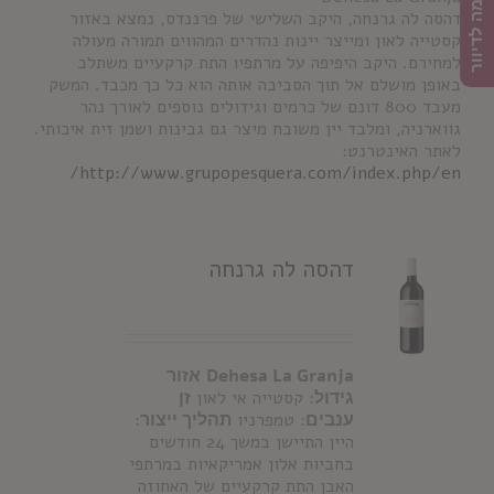
הרשמה לדיוור
דהסה לה גרנחה, היקב השלישי של פרננדס, נמצא באזור
קסטייה לאון ומייצר יינות נהדרים המהווים תמורה מעולה
למחירם. היקב היפיפה על מרתפיו התת קרקעיים משתלב
באופן מושלם אל תוך הסביבה אותה הוא כל כך מכבד. המשק
מעבד 800 דונם של כרמים וגידולים נוספים לאורך נהר
גווארניה, ומלבד יין משובח מיצר גם גבינות ושמן זית איכותי.
לאתר האינטרנט:
http://www.grupopesquera.com/index.php/en/
דהסה לה גרנחה
Dehesa La Granja
אזור
גידול
: קסטייה אי לאון
זן
ענבים
: טמפרניו
תהליך ייצור
:
היין התיישן במשך 24 חודשים
בחביות אלון אמריקאיות במרתפי
האבן התת קרקעיים של האחוזה