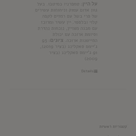
על היין
: טמפרניו במיטבו. בעל
גוון אדום עמוק וניחוחות עשירים
של פרי בשל עם רמזים לקפה
קלוי ובלסמי. יין עשיר ומרוכז
עם מבנה מצויין, נוכחות נהדרת
וסיומת ארוכה עם יכולת
התיישנות ארוכה.
ציונים:
93
ג'יימס סאקלינג (בציר 2019),
91 ג'יימס סאקלינג (בציר
2009)
Details
קטגוריות ראשיות