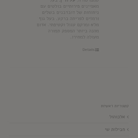
טמפרטורה.
על היין:
בעל
מאפיינים פירותיים בולטים עם
ניחוחות של דובדבנים בשלים
ורמזים לפריחה ברקע. בעל גוף
מלא ומרקם עגול וקטיפתי. אדום
מהנה ביותר המספק תמורה
מעולה למחירו.
Details
קטגוריות ראשיות
אלכוהול
חבילות שי