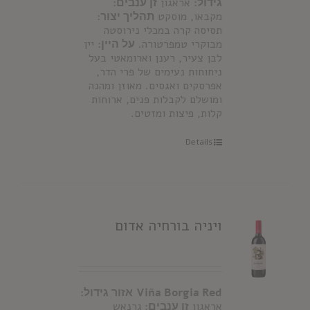
גידול:
אראגון
זן ענבים:
מקבאו, מוסקט
תהליך יצור:
תסיסה קרה במכלי נירוסטה
מבוקרי טמפרטורה.
על היין:
יין
לבן צעיר, רענן וארומאטי בעל
ניחוחות נעימים של פרי הדר,
אפרסקים ואגסים. מאוזן ומהנה
ומושלם לקבלות פנים, ארוחות
קלות, פיצות ומזטים.
Details
ויניה בורחיה אדום
Viña Borgia Red
אזור גידול:
אראגון
זן ענבים:
גרנאש