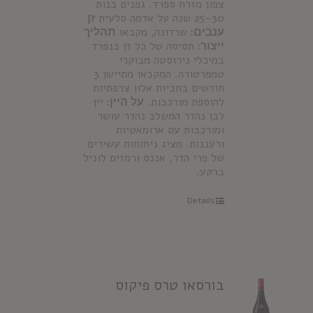
צפון מזרח ספרד. גפנים בנות
25-30 שנה על אדמה סלעית
זן
ענבים:
שרדונה, מקבאו
תהליך
ייצור:
תסיסה של כל זן בנפרד
במיכלי נירוסטה מבוקרי
טמפרטורה. המקבאו מתיישן 3
חודשים בחביות אלון צרפתיות
להוספת מורכבות.
על היין:
יין
לבן נהדר המשלב נהדר עושר
ומורכבות עם ארומאטיות
ורעננות. מציג ניחוחות עשירים
של פרי הדר, אננס ורמזים לוניל
ברקע.
Details
בורסאו טרס פיקוס