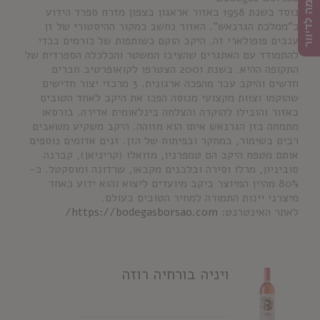
הרשמה לדיוור
נוסד בשנת 1958 באזור אראגון בצפון מזרח ספרד הידוע
כ"ממלכת הגרנאש". האזור נחשב כמקור ההיסטורי של זן
ענבים פופולארי זה. היקב הוקם כשותפות של כורמים בכדי
להתמודד עם האתגרים שהציבו המשטר והכלכלה הספרדית של
התקופה ההיא. בשנת 2001 הצטרפו לקואופרטיב חברים
חדשים והיקב עבר מהפכה ארגונית. 3 מרכזי יצור חדישים
שהוקמו וצוות מקצועי מנוסה הפכו את היקב לאחד הטובים
באזור והובילו להוקרה והצלחה בינלאומית אדירה. בורסאו
מתמחה בזן הגרנאש איתו הוא מזוהה. היקב משקיע משאבים
רבים בשימור, במחקר ובפיתוח של הזן. זנים אדומים נוספים
אותם מטפח היקב הם טמפרניו, מזואלו (קריניאן), קברנה
סוביניון, מרלו וסירה ובלבנים מקבאו, שרדונה ומוסקטל. כ-
80% מהיין המיוצר ביקב מיועדים ליצוא והוא ידוע כאחד
מיצרני יינות התמורה למחיר הטובים בעולם.
לאתר האינטרנט:
https://bodegasborsao.com/
ויניה בורחיה רוזה