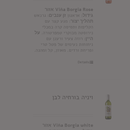
Viña Borgia Rose
אזור
גידול:
אראגון
זן ענבים:
גרנאש
תהליך יצור:
מגע קצר עם
הקליפות ותסיסה קרה במכלי
נירוסטה מבוקרי טמפרטורה.
על
היין:
רוזה צעיר ורענן עם
ניחוחות נעימים של פטל טרי
ופריחת ורדים. מאוזן, קל ומהנה.
Details
ויניה בורחיה לבן
Viña Borgia white
אזור