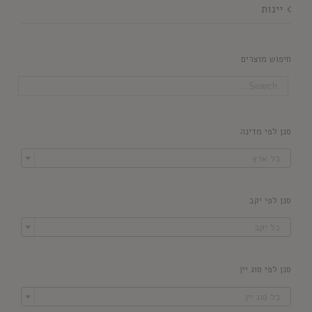
יינות
חיפוש מוצרים
סנן לפי מדינה

כל ארץ
סנן לפי יקב

כל יקב
סנן לפי סוג יין

כל סוג יין