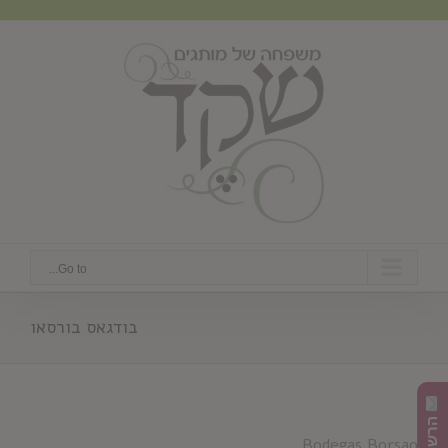
Ski
t
conten
Go to...
בודגאס בורסאו
Bodegas Borsao