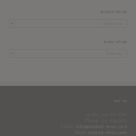
סנן לפי זן ענבים

כל זן ענבים
סנן לפי כשרות

כל כשרות
צור קשר
אלוף דוד 40, רמת גן
Phone: 03-7447575
Email:
info@shaked-bros.co.il
Web:
shaked-bros.com