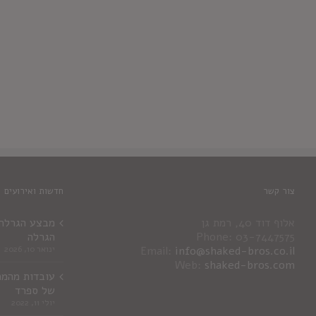
צור קשר
חדשות ואירועים
אלוף דוד 40, רמת גן
מבצע הגרלה ג
Phone: 03-7447575
הגרלה
info@shaked-bros.co.il
Email:
ינואר 10, 2026
Web:
shaked-bros.com
עובדות מהמר
של ספרד
יולי 11, 2022