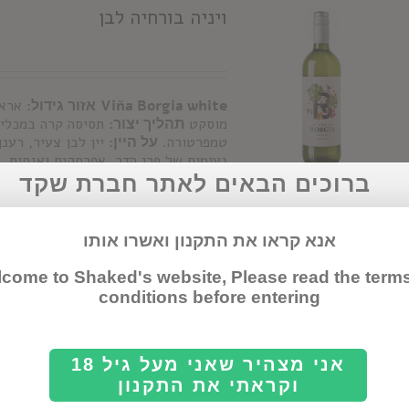
ויניה בורחיה לבן
Viña Borgia white
אזור גידול:
אראג
מוסקט
תהליך יצור:
תסיסה קרה במכלי 
טמפרטורה.
על היין:
יין לבן צעיר, רענן
נעימים של פרי הדר, אפרסקים ואגסים. 
לקבלות פנים, ארוחות קלות, פיצות ומזט
ברוכים הבאים לאתר חברת שקד
Details
אנא קראו את התקנון ואשרו אותו
come to Shaked's website, Please read the term
conditions before entering
בורסאו טרס פיקוס
אני מצהיר שאני מעל גיל 18
וקראתי את התקנון