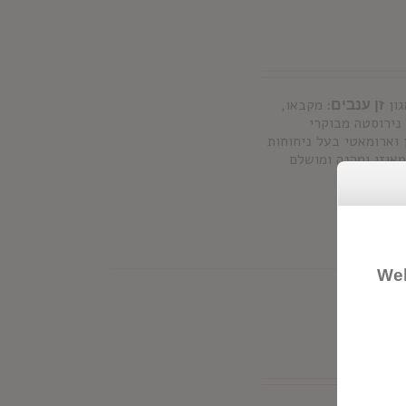
ון
זן ענבים:
מקבאו,
נירוסטה מבוקרי
 וארומאטי בעל ניחוחות
מאוזן ומהנה ומושלם
ים.
Wel