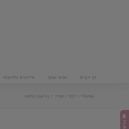
Ski
t
conten
דף הבית
אנשי שקד
אירועים וחדשות
Home
/
יינות
/
ספרד
/
בודגאס בורסאו