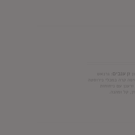
ן
זן ענבים:
גרנאש
סה קרה במכלי נירוסטה
ורענן עם ניחוחות
ן, קל ומהנה.