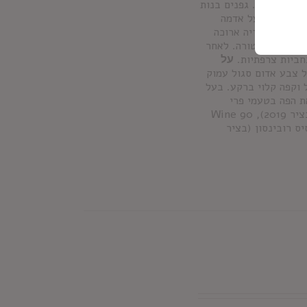
מזרח ספרד. גפנים בנות
600-700 מטר מעל פני מהים על אדמה
תסיסה והשריה ארוכה
וסטה מבוקרי טמפרטורה. לאחר
על
ל צבע אדום סגול עמוק
ל וקפה קלוי ברקע. בעל
ת הפה בטעמי פרי
90 ג'יימס סאקלינג (בציר 2019), 90 Wine
בציר 2017), 17.5/20 ג'נסיס רובינסון (בציר