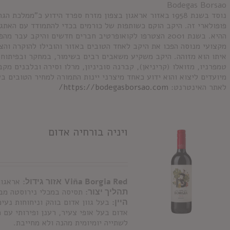
Bodegas Borsao
נוסד בשנת 1958 באזור אראגון בצפון מזרח ספרד הידוע כ"ממ
פופולארי זה. היקב הוקם כשותפות של כורמים בכדי להתמודד עם האת
מקצועי מנוסה הפכו את היקב לאחד הטובים באזור והובילו להוקרה וה
איתו הוא מזוהה. היקב משקיע משאבים רבים בשימור, במחקר ובפיתוח 
מיועדים ליצוא והוא ידוע כאחד מיצרני יינות התמורה למחיר הטובים בע
לאתר האינטרנט:
https://bodegasborsao.com/
ויניה בורחיה אדום
Viña Borgia Red
אזור גידול:
אראגון
תהליך יצור:
תסיסה במכלי נירוסטה מב
היין:
בעל גוון אדום בוהק וניחוחות נעימי
אדום בעל אופי צעיר, רענן ופירותי עם
לשתייה יומיומית מהנה ולא מחייבת.