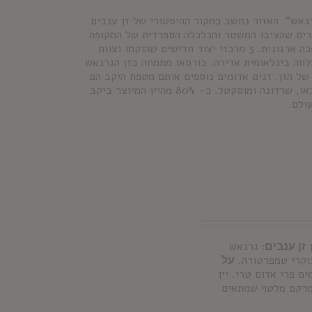
לכת הגרנאש". האזור נחשב כמקור ההיסטורי של זן ענבים
גרים שהציבו המשטר והכלכלה הספרדית של התקופה
ההיא. בשנת 2001 הצטרפו לקואופרטיב חברים חדשים והיקב עבר מהפכה ארגונית. 3 מרכזי יצור חדישים שהוקמו וצוות
צלחה בינלאומית אדירה. בורסאו מתמחה בזן הגרנאש
של הזן. זנים אדומים נוספים אותם מטפח היקב הם
טמפרניו, מזואלו (קריניאן), קברנה סוביניון, מרלו וסירה ובלבנים מקבאו, שרדונה ומוסקטל. כ- 80% מהיין המיוצר ביקב
ולם.
זן ענבים:
גרנאש
וקרי טמפרטורה.
על
ם פרי אדום טרי. יין
 מרקם מלטף שמתאים