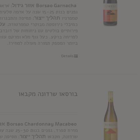
Borsao Garnacha
אזור גידול:
אראגו
גפנים בנות 15-25 שנה על אדמה סלעית
טמפרניו
תהליך ייצור:
תסיסה והתבגרות
במיכלי נירוסטה מבוקרי טמפרטורה.
על 
פירותיים בולטים עם ניחוחות של דובדב
לפריחה ברקע. בעל גוף מלא ומרקם עגול
ביותר המספק תמורה מעולה למחירו.
Details
בורסאו שרדונה מקבאו
Borsao Chardonnay Macabeo
אזו
מזרח ספרד. גפנים בנות 25-30 שנה על אדמה סלעית
שרדונה, מקבאו
תהליך ייצור:
תסיסה של