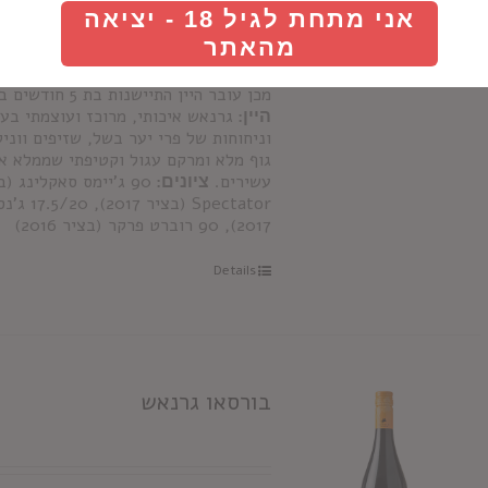
Tres Picos
אזור גידול:
אראגון, צפון 
אני מתחת לגיל 18 - יציאה
35-60 שנה בגובה 
מהאתר
סלעית
זן ענבים:
גרנאש
תהליך ייצור:
יחסית (20 -25 יום) במיכלי ניר
מכן עובר היין התיישנות בת 5 חודשים בחביות צרפתיות.
היין:
גרנאש איכותי, מרוכז ועוצמתי בע
וניחוחות של פרי יער בשל, שזיפים ווני
גוף מלא ומרקם עגול וקטיפתי שממלא א
עשירים.
ציונים:
Spectator (
2017), 90 רוברט פרקר (בציר 2016)
Details
בורסאו גרנאש