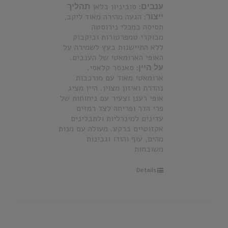
ענבים:
סוביניון בלאן
תהליך
ייצור:
הגעה מהירה מאוד ליקב,
תסיסה במכלי נירוסטה
מבוקרי טמפרטורות וביקבוק
ללא התיישנות בעץ לשמירה על
האופי הארומאטי של הענבים.
על היין:
סאנסר קלאסי.
ארומאטי מאוד עם מורכבות
נהדרת ואיזון מצוין. היין מציג
אופי רענן וצעיר עם ניחוחות של
פרי הדר ופריחה לצד רמזים
עדינים למינרליות ולתבלינים
אקזוטיים ברקע. מעולה עם מנות
מהים, עוף והודו וגבינות
משובחות
Details