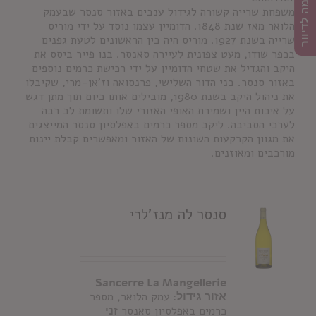
הרשמה לדיוור
משפחת שרייה קשורה לגידול ענבים באזור סנסר שבעמק
הלואר מאז שנת 1848. הדומיין עצמו נוסד על ידי מוריס
שרייה בשנת 1927. מוריס היה בין הראשונים לטעת גפנים
בכפר שודו, מעט צפונית לעיירה סאנסר. בנו פייר ביסס את
היקב והגדיל את שטחי הדומיין על ידי רכישת כרמים נוספים
באזור סנסר. בני הדור השלישי, פרנסואה וז'אן-מרי, שקיבלו
את ניהול היקב בשנת 1980, מובילים אותו כיום תוך מתן דגש
על איכות היין ושמירת האופי האזורי שלו ותשומת לב רבה
לערכי הסביבה. ליקב מספר כרמים באפלסיון סנסר המייצגים
את מגוון הקרקעות השונות של האזור ומאפשרים קבלת יינות
מורכבים ומאוזנים.
סנסר לה מנז'לרי
Sancerre La Mangellerie
אזור גידול:
עמק הלואר, מספר
כרמים באפלסיון סאנסר
זני