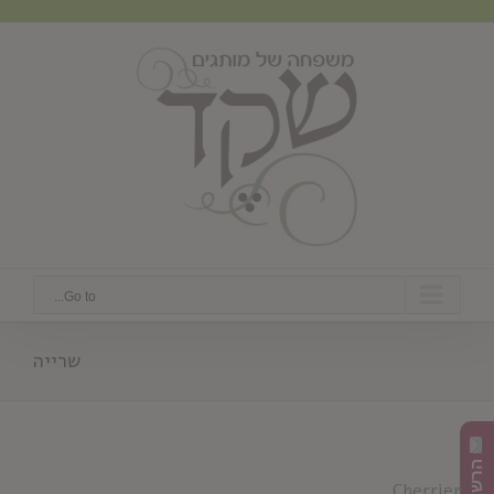
Ski
t
conten
Go to...
שרייה
Cherrier