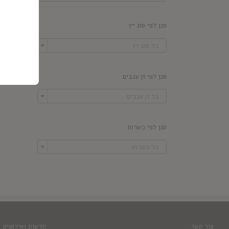
סנן לפי סוג יין

כל סוג יין
סנן לפי זן ענבים

כל זן ענבים
סנן לפי כשרות

כל כשרות
צור קשר
חדשות ואירועים