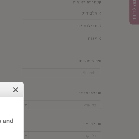
הרשמה לדיוור
קטגוריות ראשיות
אלכוהול
חבילות שי
יינות
חיפוש מוצרים
סנן לפי מדינה

כל ארץ
s and
סנן לפי יקב

כל יקב