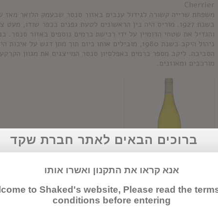
Cherrier
בשנת 1927. מוריס היה בין הראשונים לטעת גפנים בכפר שודו, מע
והגדיל את שטחי הדומיין על ידי רכישת כרמים נוספים באזור סנסר. בנ
ניהול היקב בשנת 1980, מובילים אותו כיום תוך מתן דגש 
הסביבה. ליקב מספר כרמים באפלסיון סנסר המייצגים את מגוון הקרקע
מורכבים ומאוזנים.
ברוכים הבאים לאתר חברת שקד
אנא קראו את התקנון ואשרו אותו
סנסר לה מנז'לרי
come to Shaked's website, Please read the term
conditions before entering