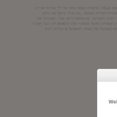
משפחת שרייה קשורה לגידול ענבים באזור סנסר שבעמק הלואר מאז שנת 1848. הדומיין עצמו נוסד על ידי מוריס שרייה
ט צפונית לעיירה סאנסר. בנו פייר ביסס את היקב
י הדור השלישי, פרנסואה וז'אן-מרי, שקיבלו את
על איכות היין ושמירת האופי האזורי שלו ותשומת לב רבה לערכי
ות השונות של האזור ומאפשרים קבלת יינות
Wel