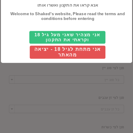
אנא קראו את התקנון ואשרו אותו
סנן לפי מדינה
Welcome to Shaked's website, Please read the terms and

conditions before entering
כל ארץ
אני מצהיר שאני מעל גיל 18
סנן לפי יקב
וקראתי את התקנון

אני מתחת לגיל 18 - יציאה
כל יקב
מהאתר
סנן לפי סוג יין

כל סוג יין
סנן לפי זן ענבים

כל זן ענבים
סנן לפי כשרות