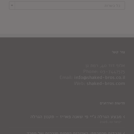

כל כשרות
צור קשר
אלוף דוד 40, רמת גן
Phone: 03-7447575
Email:
info@shaked-bros.co.il
Web:
shaked-bros.com
חדשות ואירועים
מבצע הגרלה ג'יי פי שאנה פאריז – תקנון הגרלה
ינואר 10, 2026
עובדות מהמרתף: האזורים הפחות מוכרים של ספרד