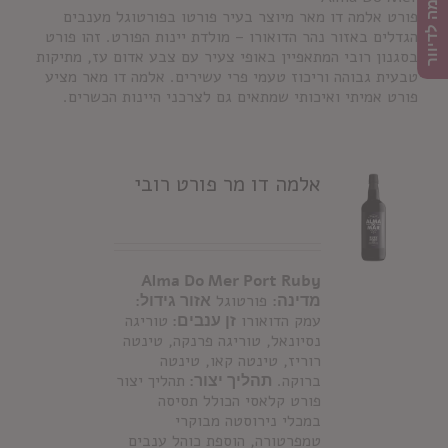
הרשמה לדיוור
פורט אלמה דו מאר מיוצר בעיר פורטו בפורטוגל מענבים
הגדלים באזור נהר הדואורו – מולדת יינות הפורט. זהו פורט
בסגנון רובי המתאפיין באופי צעיר עם צבע אדום עז, מתיקות
טבעית גבוהה וריכוז טעמי פרי עשירים. אלמה דו מאר מציע
פורט אמיתי ואיכותי שמתאים גם לצרכני היינות הכשרים.
אלמה דו מר פורט רובי
Alma Do Mer Port Ruby
מדינה:
פורטוגל
אזור גידול:
עמק הדואורו
זן ענבים:
טוריגה
נסיונאל, טוריגה פרנקה, טינטה
רוריז, טינטה קאו, טינטה
ברוקה.
תהליך יצור:
תהליך יצור
פורט קלאסי הכולל תסיסה
במכלי נירוסטה מבוקרי
טמפרטורה, הוספת כוהל ענבים