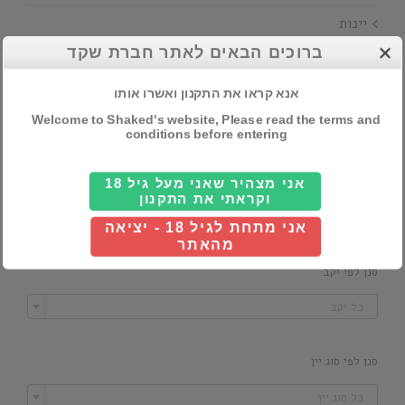
יינות
ברוכים הבאים לאתר חברת שקד
חיפוש מוצרים
אנא קראו את התקנון ואשרו אותו
Welcome to Shaked's website, Please read the terms and
conditions before entering
סנן לפי מדינה
אני מצהיר שאני מעל גיל 18
וקראתי את התקנון

כל ארץ
אני מתחת לגיל 18 - יציאה
מהאתר
סנן לפי יקב

כל יקב
סנן לפי סוג יין

כל סוג יין