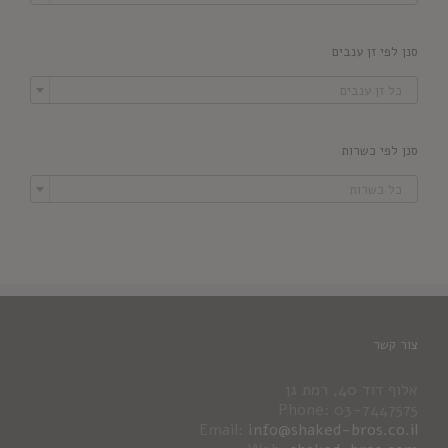
סנן לפי זן ענבים

כל זן ענבים
סנן לפי כשרות

כל כשרות
צור קשר
אלוף דוד 40, רמת גן
Phone: 03-7447575
Email:
info@shaked-bros.co.il