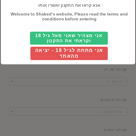
אנא קראו את התקנון ואשרו אותו
סנן לפי מדינה
Welcome to Shaked's website, Please read the terms and

conditions before entering
כל ארץ
אני מצהיר שאני מעל גיל 18
סנן לפי יקב
וקראתי את התקנון

אני מתחת לגיל 18 - יציאה
כל יקב
מהאתר
סנן לפי סוג יין

כל סוג יין
סנן לפי זן ענבים

כל זן ענבים
סנן לפי כשרות