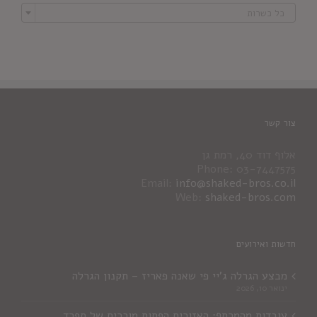

כל כשרות
צור קשר
אלוף דוד 40, רמת גן
Phone: 03-7447575
Email:
info@shaked-bros.co.il
Web:
shaked-bros.com
חדשות ואירועים
מבצע הגרלה ג'יי פי שאנה פאריז – תקנון הגרלה
ינואר 10, 2026
עובדות מהמרתף: האזורים הפחות מוכרים של ספרד