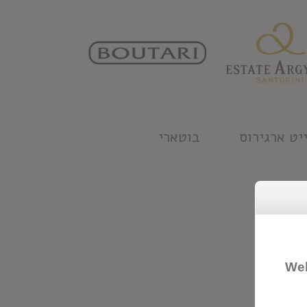
יט ארגירוס
בוטארי
Wel