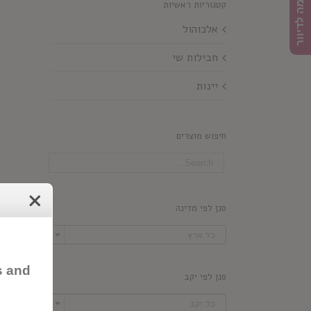
הרשמה לדיוור
קטגוריות ראשיות
אלכוהול
חבילות שי
יינות
חיפוש מוצרים
סנן לפי מדינה

כל ארץ
s and
סנן לפי יקב

כל יקב