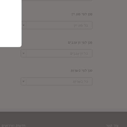
סנן לפי סוג יין

כל סוג יין
סנן לפי זן ענבים

כל זן ענבים
סנן לפי כשרות

כל כשרות
צור קשר
חדשות ואירועים