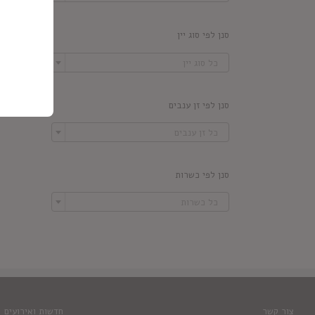
סנן לפי סוג יין

כל סוג יין
סנן לפי זן ענבים

כל זן ענבים
סנן לפי כשרות

כל כשרות
צור קשר
חדשות ואירועים