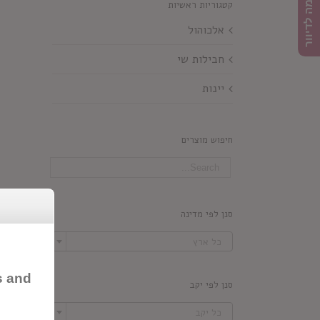
הרשמה לדיוור
קטגוריות ראשיות
אלכוהול
חבילות שי
יינות
חיפוש מוצרים
סנן לפי מדינה

כל ארץ
s and
סנן לפי יקב

כל יקב