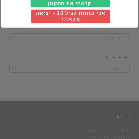

וקראתי את התקנון
כל סוג יין
אני מתחת לגיל 18 - יציאה
מהאתר
סנן לפי זן ענבים

כל זן ענבים
סנן לפי כשרות

כל כשרות
צור קשר
אלוף דוד 40, רמת גן
Phone: 03-7447575