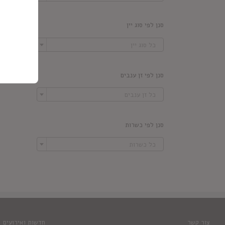
סנן לפי סוג יין

כל סוג יין
סנן לפי זן ענבים

כל זן ענבים
סנן לפי כשרות

כל כשרות
צור קשר
חדשות ואירועים