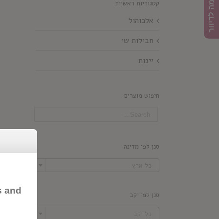
הרשמה לדיוור
קטגוריות ראשיות
אלכוהול
חבילות שי
יינות
חיפוש מוצרים
סנן לפי מדינה

כל ארץ
s and
סנן לפי יקב

כל יקב