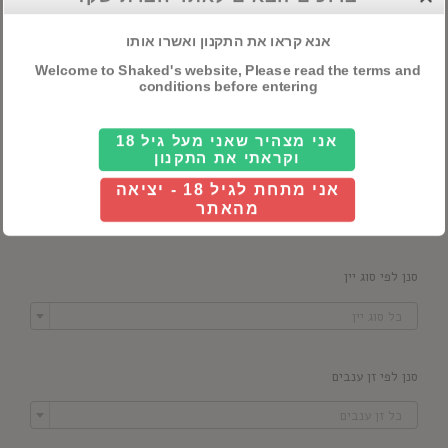
אנא קראו את התקנון ואשרו אותו
Welcome to Shaked's website, Please read the terms and
סנן לפי מדינה
conditions before entering

כל ארץ
אני מצהיר שאני מעל גיל 18
וקראתי את התקנון
סנן לפי יקב
אני מתחת לגיל 18 - יציאה

מהאתר
כל יקב
סנן לפי סוג יין

כל סוג יין
סנן לפי זן ענבים

כל זן ענבים