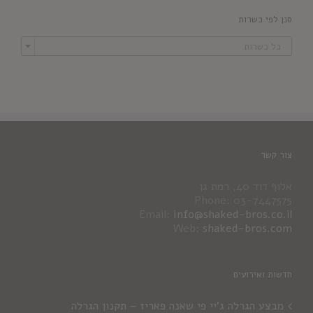
סנן לפי כשרות

כל כשרות
צור קשר
אלוף דוד 40, רמת גן
Phone: 03-7447575
Email:
info@shaked-bros.co.il
Web:
shaked-bros.com
חדשות ואירועים
מבצע הגרלה ג'יי פי שאנה פאריז – תקנון הגרלה