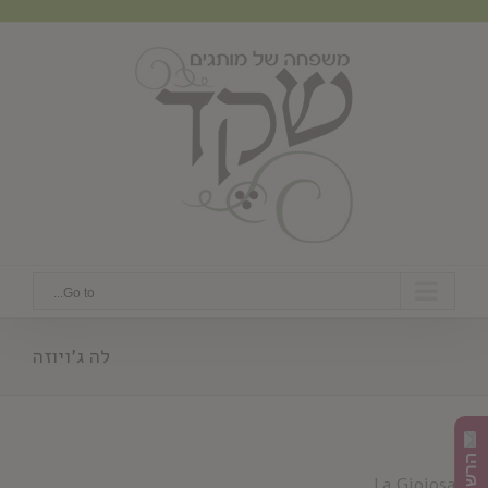
Ski
t
conten
Go to...
לה ג'ויוזה
La Gioiosa