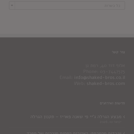

כל כשרות
צור קשר
אלוף דוד 40, רמת גן
Phone: 03-7447575
Email:
info@shaked-bros.co.il
Web:
shaked-bros.com
חדשות ואירועים
מבצע הגרלה ג'יי פי שאנה פאריז – תקנון הגרלה
ינואר 10, 2026
עובדות מהמרתף: האזורים הפחות מוכרים של ספרד