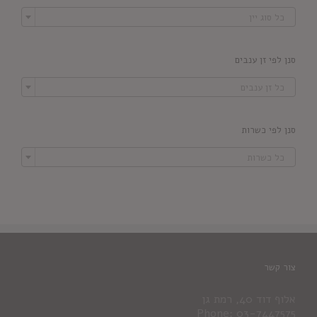

כל סוג יין
סנן לפי זן ענבים

כל זן ענבים
סנן לפי כשרות

כל כשרות
צור קשר
אלוף דוד 40, רמת גן
Phone: 03-7447575