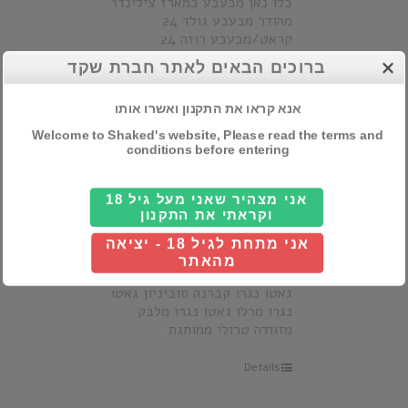
בלו נאן מבעבע במארז צילינדר
מהודר מבעבע גולד 24
קראט/מבעבע רוזה 24
קראט/מבעבע בלו
ברוכים הבאים לאתר חברת שקד
Details
אנא קראו את התקנון ואשרו אותו
Welcome to Shaked's website, Please read the terms and
conditions before entering
אני מצהיר שאני מעל גיל 18
מארז גאטו נגרו מזוודה
וקראתי את התקנון
אני מתחת לגיל 18 - יציאה
מהאתר
גאטו נגרו קברנה סוביניון גאטו
נגרו מרלו גאטו נגרו מלבק
מזוודה טרולי ממותגת
Details