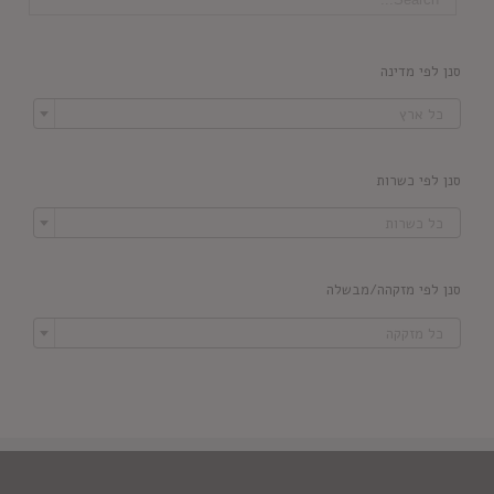
סנן לפי מדינה

כל ארץ
סנן לפי כשרות

כל כשרות
סנן לפי מזקהה/מבשלה

כל מזקקה