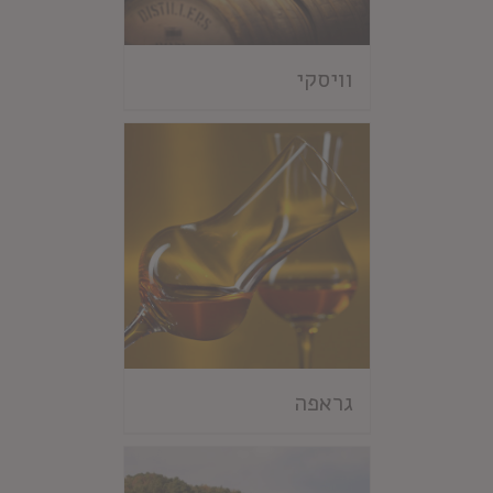
וויסקי
גראפה