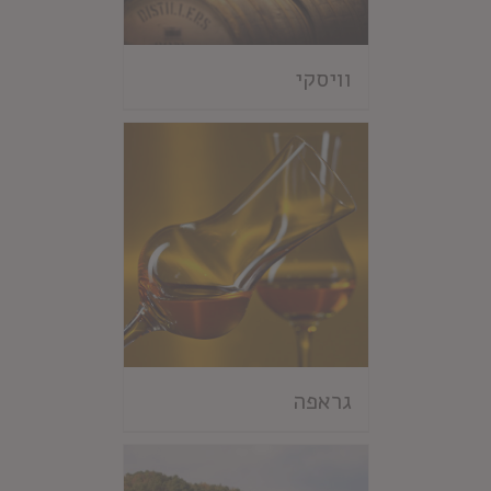
וויסקי
גראפה