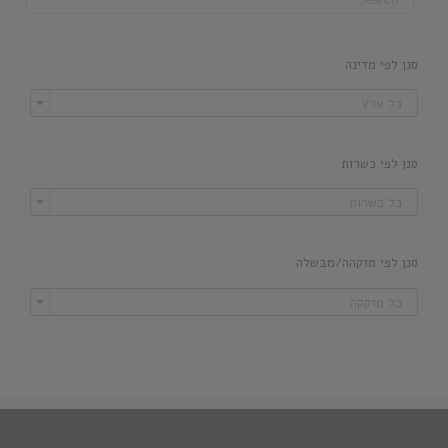
סנן לפי מדינה

כל ארץ
סנן לפי כשרות

כל כשרות
סנן לפי מזקהה/מבשלה

כל מזקקה