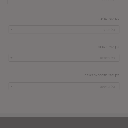
סנן לפי מדינה

כל ארץ
סנן לפי כשרות

כל כשרות
סנן לפי מזקהה/מבשלה

כל מזקקה