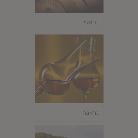
וויסקי
גראפה