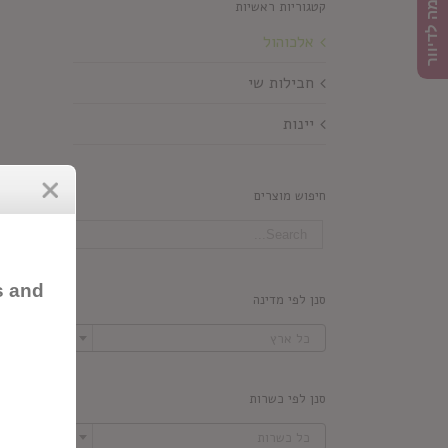
הרשמה לדיוור
קטגוריות ראשיות
אלכוהול
חבילות שי
יינות
חיפוש מוצרים
s and
סנן לפי מדינה

כל ארץ
סנן לפי כשרות

כל כשרות