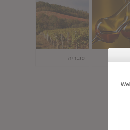
ה
סנגריה
Wel