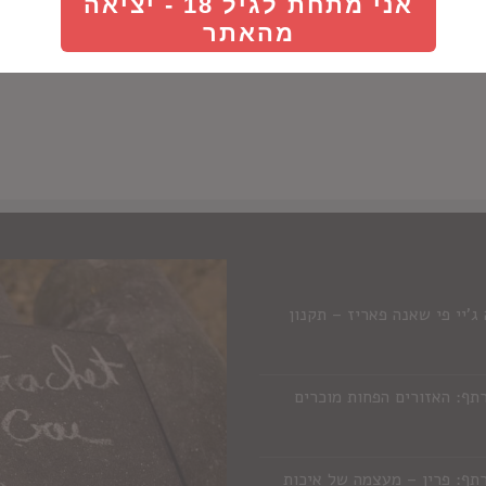
אני מתחת לגיל 18 - יציאה
רום
מהאתר
'יי פי שאנה פאריז – תקנון
תף: האזורים הפחות מוכרים
תף: פרין – מעצמה של איכות