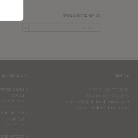
סנן לפי מזקהה/מבשלה

כל מזקקה
צור קשר
חדשות ואירועים
אלוף דוד 40, רמת גן
מבצע הגרלה ג
Phone: 03-7447575
הגרלה
info@shaked-bros.co.il
Email:
ינואר 10, 2026
Web:
shaked-bros.com
עובדות מהמר
של ספרד
יולי 11, 2022
עובדות מהמר