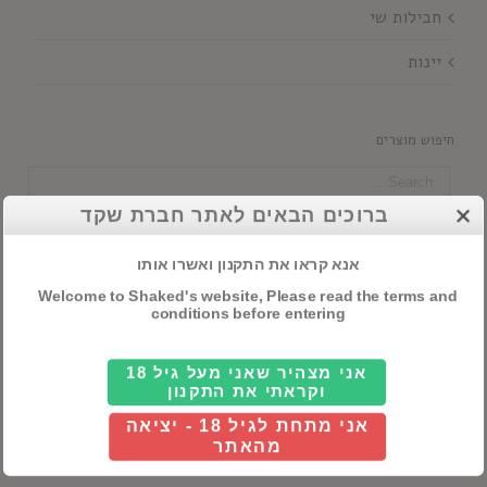
חבילות שי
יינות
חיפוש מוצרים
ברוכים הבאים לאתר חברת שקד
סנן לפי מדינה
אנא קראו את התקנון ואשרו אותו

כל ארץ
Welcome to Shaked's website, Please read the terms and
conditions before entering
סנן לפי כשרות
אני מצהיר שאני מעל גיל 18

וקראתי את התקנון
כל כשרות
אני מתחת לגיל 18 - יציאה
מהאתר
סנן לפי מזקהה/מבשלה