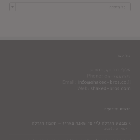

כל מזקקה
צור קשר
אלוף דוד 40, רמת גן
Phone: 03-7447575
Email:
info@shaked-bros.co.il
Web:
shaked-bros.com
חדשות ואירועים
מבצע הגרלה ג'יי פי שאנה פאריז – תקנון הגרלה
ינואר 10, 2026