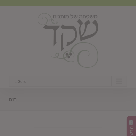
Ski
t
conten
Go to...
רום