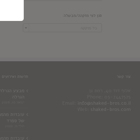
סנן לפי מזקהה/מבשלה

כל מזקקה
צור קשר
חדשות ואירועים
אלוף דוד 40, רמת גן
מבצע הגרלה ג
Phone: 03-7447575
הגרלה
info@shaked-bros.co.il
Email:
ינואר 10, 2026
Web:
shaked-bros.com
עובדות מהמר
של ספרד
יולי 11, 2022
עובדות מהמר