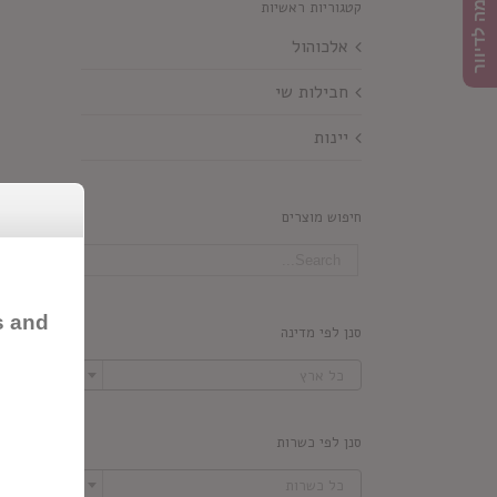
הרשמה לדיוור
קטגוריות ראשיות
אלכוהול
חבילות שי
יינות
חיפוש מוצרים
s and
סנן לפי מדינה

כל ארץ
סנן לפי כשרות

כל כשרות