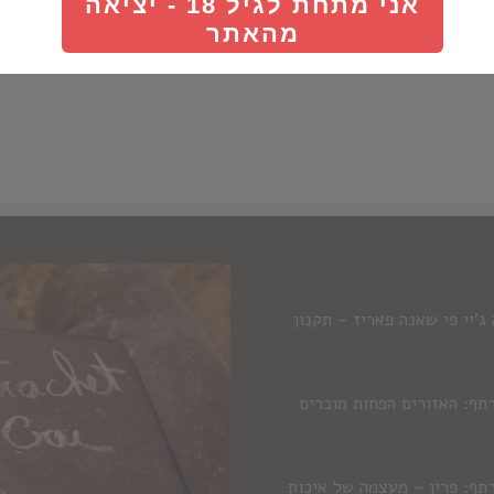
אני מתחת לגיל 18 - יציאה
מהאתר
'יי פי שאנה פאריז – תקנון
תף: האזורים הפחות מוכרים
תף: פרין – מעצמה של איכות