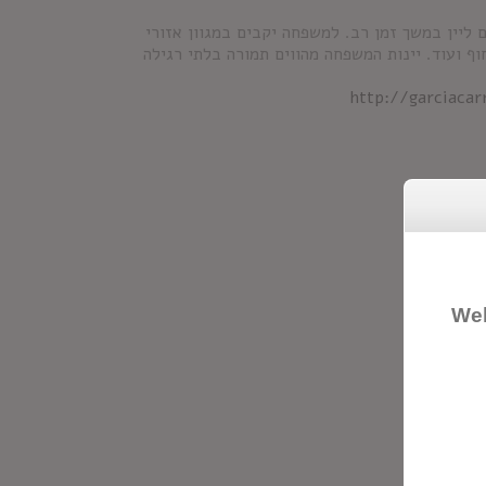
ון בשנת 1890 לאחר שגידלה גפנים ליין במשך זמן רב. למשפחה יקבים במגוון אזורי
וף ועוד. יינות המשפחה מהווים תמורה בלתי רגילה
http://garciaca
Wel