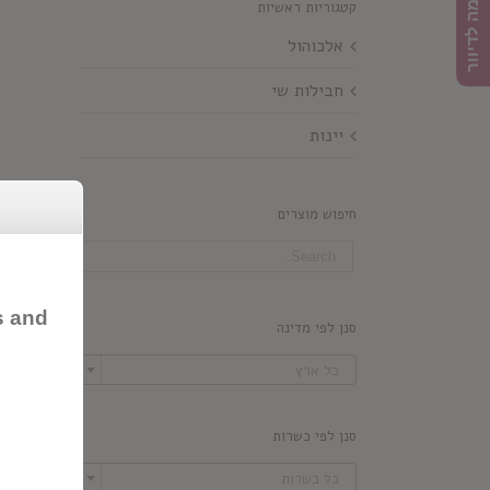
הרשמה לדיוור
קטגוריות ראשיות
אלכוהול
חבילות שי
יינות
חיפוש מוצרים
s and
סנן לפי מדינה

כל ארץ
סנן לפי כשרות

כל כשרות