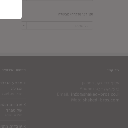
סנן לפי מזקהה/מבשלה

כל מזקקה
צור קשר
חדשות ואירועים
אלוף דוד 40, רמת גן
מבצע הגרלה ג
Phone: 03-7447575
הגרלה
info@shaked-bros.co.il
Email:
ינואר 10, 2026
Web:
shaked-bros.com
עובדות מהמר
של ספרד
יולי 11, 2022
עובדות מהמר