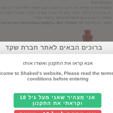
Don Simon
משפחת קריון הקימה את היקב הראש
יין איכותיים ברחבי ספרד כגון לה מנצ'ה במרכז ספרד, חומילה סמוך לח
למחיר והינם היינות הנמכרים ביותר ברחבי ספרד
לאתר האינטרנט:
rrion.es/en/donsimon/sangria-don-simon-in
ברוכים הבאים לאתר חברת שקד
אנא קראו את התקנון ואשרו אותו
come to Shaked's website, Please read the term
conditions before entering
סנגריה דון סימון
אני מצהיר שאני מעל גיל 18
וקראתי את התקנון
Details