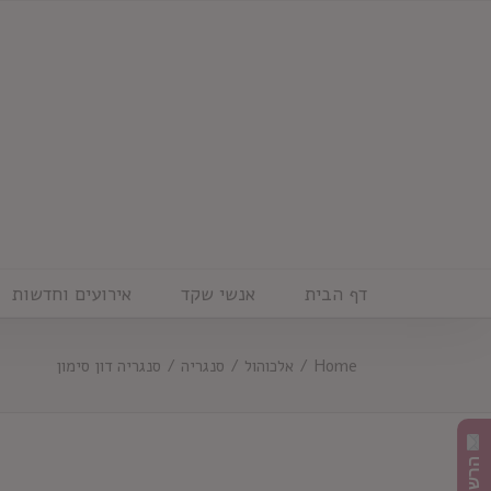
Ski
t
conten
דף הבית
אנשי שקד
אירועים וחדשות
Home
/
אלכוהול
/
סנגריה
/
סנגריה דון סימון