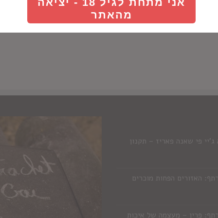
אני מתחת לגיל 18 - יציאה
מהאתר
'יי פי שאנה פאריז – תקנון
תף: האזורים הפחות מוכרים
תף: פרין – מעצמה של איכות