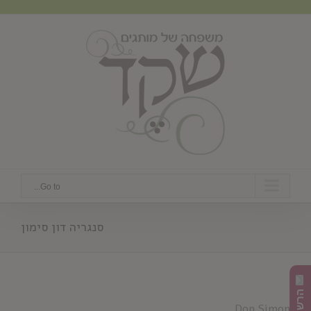
Ski
t
conten
Go to...
סנגריה דון סימון
Don Simon