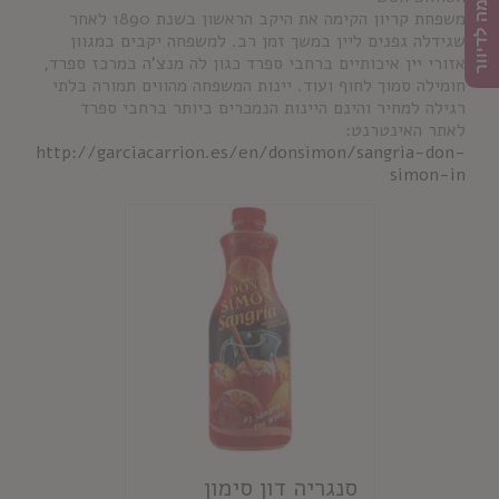
הרשמה לדיוור
משפחת קריון הקימה את היקב הראשון בשנת 1890 לאחר
שגידלה גפנים ליין במשך זמן רב. למשפחה יקבים במגוון
אזורי יין איכותיים ברחבי ספרד כגון לה מנצ'ה במרכז ספרד,
חומילה סמוך לחוף ועוד. יינות המשפחה מהווים תמורה בלתי
רגילה למחיר והינם היינות הנמכרים ביותר ברחבי ספרד
לאתר האינטרנט:
http://garciacarrion.es/en/donsimon/sangria-don-
simon-in
סנגריה דון סימון