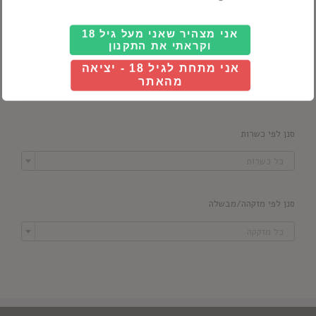
אני מצהיר שאני מעל גיל 18
וקראתי את התקנון
סנן לפי מדינה
אני מתחת לגיל 18 - יציאה
מהאתר

כל ארץ
סנן לפי כשרות

כל כשרות
סנן לפי מזקהה/מבשלה

כל מזקקה