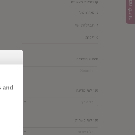
הרשמה לדיוור
קטגוריות ראשיות
אלכוהול
חבילות שי
יינות
חיפוש מוצרים
s and
סנן לפי מדינה

כל ארץ
סנן לפי כשרות

כל כשרות