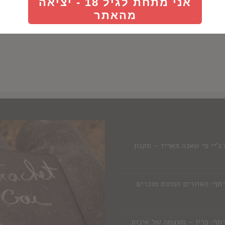
אני מתחת לגיל 18 - יציאה
מהאתר
'יי פי שאנה פאריז – תקנון
תף: האזורים הפחות מוכרים
תף: פרין – מעצמה של איכות