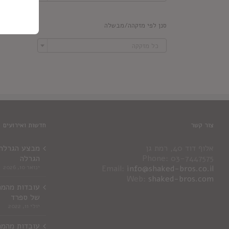
סנן לפי מזקהה/מבשלה

כל מזקקה
צור קשר
חדשות ואירועים
אלוף דוד 40, רמת גן
מבצע הגרלה ג
Phone: 03-7447575
הגרלה
info@shaked-bros.co.il
Email:
ינואר 10, 2026
Web:
shaked-bros.com
עובדות מהמר
של ספרד
יולי 11, 2022
עובדות מהמר