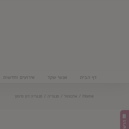
Ski
t
conten
דף הבית
אנשי שקד
אירועים וחדשות
Home
/
אלכוהול
/
סנגריה
/
סנגריה דון סימון