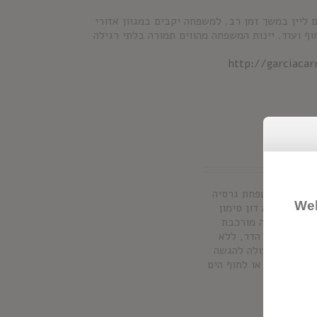
ון בשנת 1890 לאחר שגידלה גפנים ליין במשך זמן רב. למשפחה יקבים במגוון אזורי
וף ועוד. יינות המשפחה מהווים תמורה בלתי רגילה
http://garciaca
ולטים ממשפחת גרסיה
Wel
ון. סנגריה דון סימון
לם. הסנגריה מורכבת
וחתיכות פרי הדר, ללא
פת חומרים משמרים והיא מכילה 7% אלכוהול. מעולה להגשה
ם, מסיבות או לחוף הים