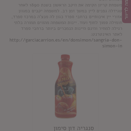
הרשמה לדיוור
משפחת קריון הקימה את היקב הראשון בשנת 1890 לאחר
שגידלה גפנים ליין במשך זמן רב. למשפחה יקבים במגוון
אזורי יין איכותיים ברחבי ספרד כגון לה מנצ'ה במרכז ספרד,
חומילה סמוך לחוף ועוד. יינות המשפחה מהווים תמורה בלתי
רגילה למחיר והינם היינות הנמכרים ביותר ברחבי ספרד
לאתר האינטרנט:
http://garciacarrion.es/en/donsimon/sangria-don-
simon-in
סנגריה דון סימון