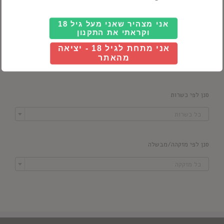
אני מצהיר שאני מעל גיל 18
וקראתי את התקנון
סנן לפי מדינה
אני מתחת לגיל 18 - יציאה
מהאתר

כל ארץ
סנן לפי כשרות

כל כשרות
סנן לפי מזקהה/מבשלה

כל מזקקה