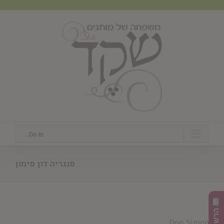
Ski
t
conten
Go to...
סנגריה דון סימון
Don Simon