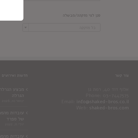
סנן לפי מזקהה/מבשלה

כל מזקקה
צור קשר
חדשות ואירועים
אלוף דוד 40, רמת גן
מבצע הגרלה ג
Phone: 03-7447575
הגרלה
info@shaked-bros.co.il
Email:
ינואר 10, 2026
Web:
shaked-bros.com
עובדות מהמר
של ספרד
יולי 11, 2022
עובדות מהמר