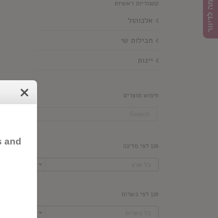
הרשמה לדיוור
קטגוריות ראשיות
אלכוהול
חבילות שי
יינות
חיפוש מוצרים
s and
סנן לפי מדינה

כל ארץ
סנן לפי כשרות

כל כשרות