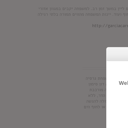
ון בשנת 1890 לאחר שגידלה גפנים ליין במשך זמן רב. למשפחה יקבים במגוון אזורי
וף ועוד. יינות המשפחה מהווים תמורה בלתי רגילה
http://garciaca
ולטים ממשפחת גרסיה
Wel
ון. סנגריה דון סימון
לם. הסנגריה מורכבת
וחתיכות פרי הדר, ללא
פת חומרים משמרים והיא מכילה 7% אלכוהול. מעולה להגשה
ם, מסיבות או לחוף הים