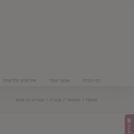
Ski
t
conten
דף הבית
אנשי שקד
אירועים וחדשות
Home
/
אלכוהול
/
סנגריה
/
סנגריה דון סימון