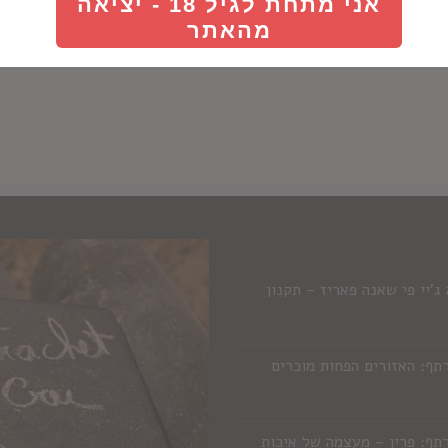
אני מתחת לגיל 18 - יציאה
מהאתר
'יי פי שאנה פאריז – תקנון
תף: האזורים הפחות מוכרים
תף: פרין – מעצמה של איכות