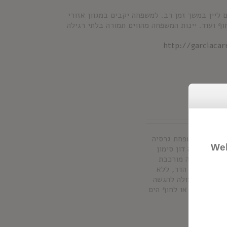
ון בשנת 1890 לאחר שגידלה גפנים ליין במשך זמן רב. למשפחה יקבים במגוון אזורי
וף ועוד. יינות המשפחה מהווים תמורה בלתי רגילה
http://garciaca
ולטים ממשפחת גרסיה
Wel
ון. סנגריה דון סימון
לם. הסנגריה מורכבת
וחתיכות פרי הדר, ללא
פת חומרים משמרים והיא מכילה 7% אלכוהול. מעולה להגשה
ם, מסיבות או לחוף הים