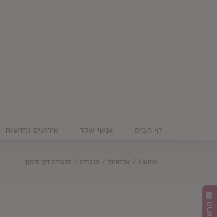
Ski
t
conten
דף הבית
אנשי שקד
אירועים וחדשות
Home
/
אלכוהול
/
סנגריה
/
סנגריה דון סימון