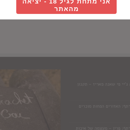
אני מתחת לגיל 18 - יציאה
מהאתר
'יי פי שאנה פאריז – תקנון
תף: האזורים הפחות מוכרים
תף: פרין – מעצמה של איכות