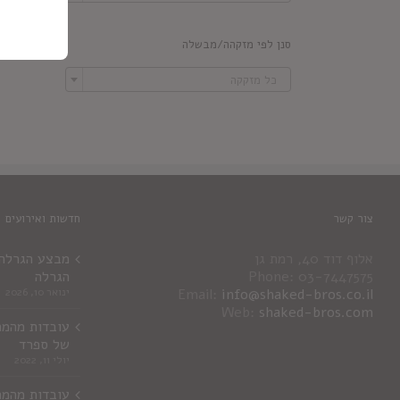
סנן לפי מזקהה/מבשלה

כל מזקקה
צור קשר
חדשות ואירועים
אלוף דוד 40, רמת גן
מבצע הגרלה ג
Phone: 03-7447575
הגרלה
info@shaked-bros.co.il
Email:
ינואר 10, 2026
Web:
shaked-bros.com
עובדות מהמר
של ספרד
יולי 11, 2022
עובדות מהמר