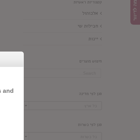
הרשמה לדיוור
קטגוריות ראשיות
אלכוהול
חבילות שי
יינות
חיפוש מוצרים
s and
סנן לפי מדינה

כל ארץ
סנן לפי כשרות

כל כשרות