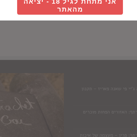
אני מתחת לגיל 18 - יציאה
מהאתר
'יי פי שאנה פאריז – תקנון
תף: האזורים הפחות מוכרים
תף: פרין – מעצמה של איכות