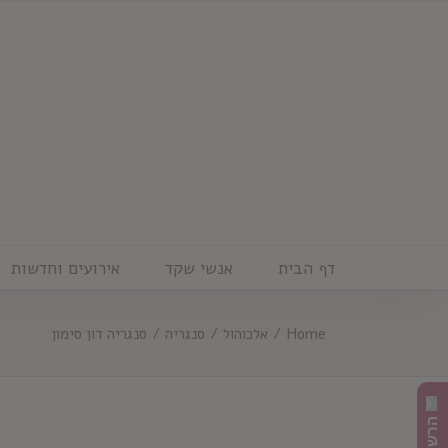
Ski
t
conten
דף הבית
אנשי שקד
אירועים וחדשות
Home
/
אלכוהול
/
סנגריה
/
סנגריה דון סימון