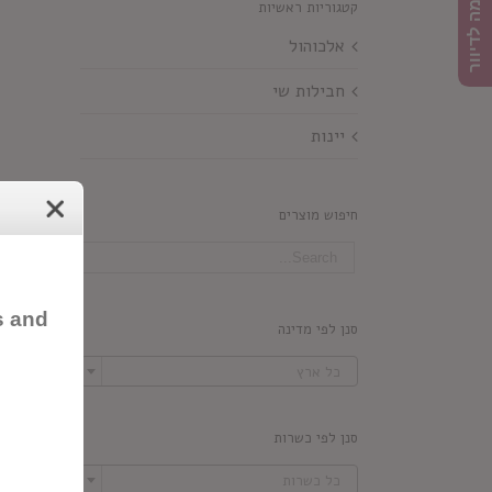
הרשמה לדיוור
קטגוריות ראשיות
אלכוהול
חבילות שי
יינות
חיפוש מוצרים
s and
סנן לפי מדינה

כל ארץ
סנן לפי כשרות

כל כשרות