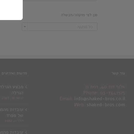
סנן לפי מזקהה/מבשלה

כל מזקקה
צור קשר
חדשות ואירועים
אלוף דוד 40, רמת גן
מבצע הגרלה ג
Phone: 03-7447575
הגרלה
info@shaked-bros.co.il
Email:
ינואר 10, 2026
Web:
shaked-bros.com
עובדות מהמר
של ספרד
יולי 11, 2022
עובדות מהמר