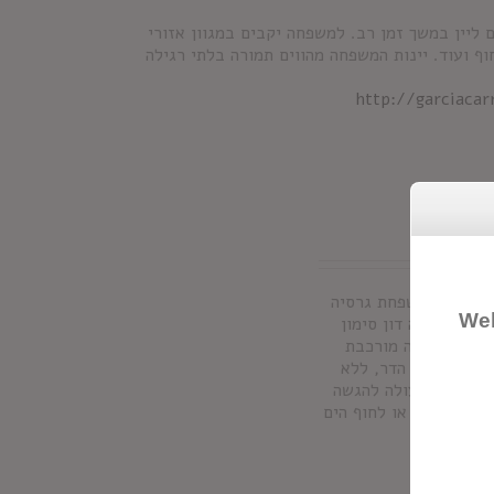
ון בשנת 1890 לאחר שגידלה גפנים ליין במשך זמן רב. למשפחה יקבים במגוון אזורי
וף ועוד. יינות המשפחה מהווים תמורה בלתי רגילה
http://garciaca
ולטים ממשפחת גרסיה
Wel
ון. סנגריה דון סימון
לם. הסנגריה מורכבת
וחתיכות פרי הדר, ללא
פת חומרים משמרים והיא מכילה 7% אלכוהול. מעולה להגשה
ם, מסיבות או לחוף הים